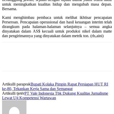
untuk meningkatkan kualitas hidup dan mengubah masa depan.
Bersama.
Kami menghimbau pembaca untuk melihat ikhtisar pencapaian
Perseroan. Pencapaian operasional dan hasil keuangan interim telah
dirangkum pada halaman-halaman selanjutnya – semua angka
dinyatakan dalam AS$ kecuali untuk produksi nikel dalam matte
dan pengirimannya yang dinyatakan dalam metrik ton. (rls,aini)
Artikulli paraprak
Bupati Kolaka Pimpin Rapat Persiapan HUT RI
ke-80, Tekankan Kerja Sama dan Semangat
Artikulli tjetër
PT Vale Indonesia Tbk Dukung Kualitas Jurnalisme
Lewat Uji Kompetensi Wartawan