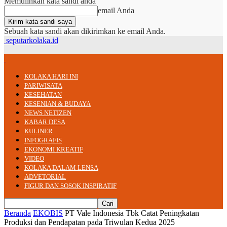
Memulihkan kata sandi anda
email Anda
Sebuah kata sandi akan dikirimkan ke email Anda.
seputarkolaka.id
KOLAKA HARI INI
PARIWISATA
KESEHATAN
KESENIAN & BUDAYA
NEWS NETIZEN
KABAR DESA
KULINER
INFOGRAFIS
EKONOMI KREATIF
VIDEO
KOLAKA DALAM LENSA
ADVETORIAL
FIGUR DAN SOSOK INSPIRATIF
Beranda
EKOBIS
PT Vale Indonesia Tbk Catat Peningkatan
Produksi dan Pendapatan pada Triwulan Kedua 2025