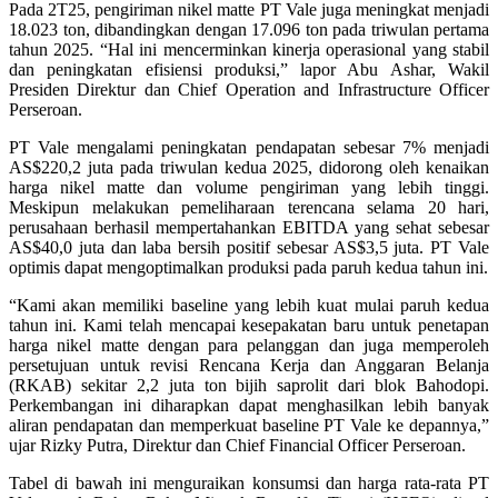
Pada 2T25, pengiriman nikel matte PT Vale juga meningkat menjadi
18.023 ton, dibandingkan dengan 17.096 ton pada triwulan pertama
tahun 2025. “Hal ini mencerminkan kinerja operasional yang stabil
dan peningkatan efisiensi produksi,” lapor Abu Ashar, Wakil
Presiden Direktur dan Chief Operation and Infrastructure Officer
Perseroan.
PT Vale mengalami peningkatan pendapatan sebesar 7% menjadi
AS$220,2 juta pada triwulan kedua 2025, didorong oleh kenaikan
harga nikel matte dan volume pengiriman yang lebih tinggi.
Meskipun melakukan pemeliharaan terencana selama 20 hari,
perusahaan berhasil mempertahankan EBITDA yang sehat sebesar
AS$40,0 juta dan laba bersih positif sebesar AS$3,5 juta. PT Vale
optimis dapat mengoptimalkan produksi pada paruh kedua tahun ini.
“Kami akan memiliki baseline yang lebih kuat mulai paruh kedua
tahun ini. Kami telah mencapai kesepakatan baru untuk penetapan
harga nikel matte dengan para pelanggan dan juga memperoleh
persetujuan untuk revisi Rencana Kerja dan Anggaran Belanja
(RKAB) sekitar 2,2 juta ton bijih saprolit dari blok Bahodopi.
Perkembangan ini diharapkan dapat menghasilkan lebih banyak
aliran pendapatan dan memperkuat baseline PT Vale ke depannya,”
ujar Rizky Putra, Direktur dan Chief Financial Officer Perseroan.
Tabel di bawah ini menguraikan konsumsi dan harga rata-rata PT