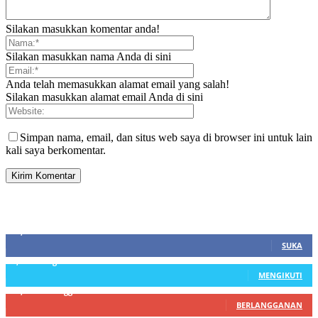
Silakan masukkan komentar anda!
Silakan masukkan nama Anda di sini
Anda telah memasukkan alamat email yang salah!
Silakan masukkan alamat email Anda di sini
Simpan nama, email, dan situs web saya di browser ini untuk lain
kali saya berkomentar.
SIDEBAR
21,915
Fans
SUKA
3,912
Pengikut
MENGIKUTI
22,800
Pelanggan
BERLANGGANAN