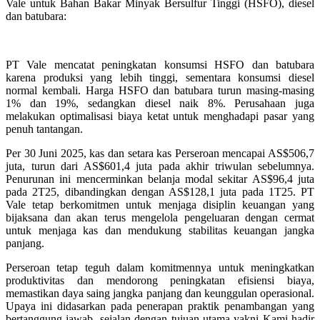
Vale untuk Bahan Bakar Minyak Bersulfur Tinggi (HSFO), diesel
dan batubara:
PT Vale mencatat peningkatan konsumsi HSFO dan batubara
karena produksi yang lebih tinggi, sementara konsumsi diesel
normal kembali. Harga HSFO dan batubara turun masing-masing
1% dan 19%, sedangkan diesel naik 8%. Perusahaan juga
melakukan optimalisasi biaya ketat untuk menghadapi pasar yang
penuh tantangan.
Per 30 Juni 2025, kas dan setara kas Perseroan mencapai AS$506,7
juta, turun dari AS$601,4 juta pada akhir triwulan sebelumnya.
Penurunan ini mencerminkan belanja modal sekitar AS$96,4 juta
pada 2T25, dibandingkan dengan AS$128,1 juta pada 1T25. PT
Vale tetap berkomitmen untuk menjaga disiplin keuangan yang
bijaksana dan akan terus mengelola pengeluaran dengan cermat
untuk menjaga kas dan mendukung stabilitas keuangan jangka
panjang.
Perseroan tetap teguh dalam komitmennya untuk meningkatkan
produktivitas dan mendorong peningkatan efisiensi biaya,
memastikan daya saing jangka panjang dan keunggulan operasional.
Upaya ini didasarkan pada penerapan praktik penambangan yang
bertanggung jawab, sejalan dengan tujuan utama yakni Kami hadir