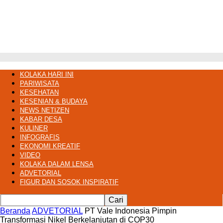
KOLAKA HARI INI
PARIWISATA
KESEHATAN
KESENIAN & BUDAYA
NEWS NETIZEN
KABAR DESA
KULINER
INFOGRAFIS
EKONOMI KREATIF
VIDEO
KOLAKA DALAM LENSA
ADVETORIAL
FIGUR DAN SOSOK INSPIRATIF
Beranda
ADVETORIAL
PT Vale Indonesia Pimpin
Transformasi Nikel Berkelanjutan di COP30