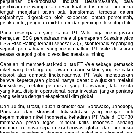
perjalanan dekarbonisasi industri. Bersama-sama, para
pembicara menyampaikan pesan kuat: industri nikel Indonesia
tengah menjalani salah satu transformasi terbesar dalam
sejarahnya, digerakkan oleh kolaborasi antara pemerintah,
pelaku hulu, pengolah midstream, dan pemimpin teknologi hilir.
Pada kesempatan yang sama, PT Vale juga menegaskan
kemajuan ESG perusahaan melalui pemaparan Sustainalytics
ESG Risk Rating terbaru sebesar 23,7, skor terbaik sepanjang
sejarah perusahaan, yang menempatkan PT Vale di jajaran
teratas kategori global diversified metals & mining.
Capaian ini memperkuat kredibilitas PT Vale sebagai pemasok
nikel yang bertanggung jawab dalam sektor yang semakin
disorot atas dampak lingkungannya. PT Vale menegaskan
bahwa kepercayaan global hanya dapat diwujudkan melalui
konsistensi, melalui pelaporan yang transparan, tata kelola
yang kuat, disiplin operasional, serta investasi jangka panjang
yang selaras dengan ekspektasi iklim global.
Dari Belém, Brasil, ribuan kilometer dari Sorowako, Bahodopi,
Pomalaa, dan Morowali, lokasi-lokasi yang menjadi inti
kepemimpinan nikel Indonesia, kehadiran PT Vale di COP30
membawa pesan tegas: mineral kritis Indonesia sedang
membentuk masa depan dekarbonisasi global, dan Indonesia