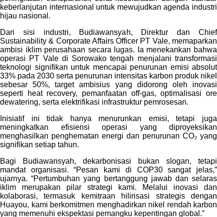
keberlanjutan internasional untuk mewujudkan agenda industri
hijau nasional.
Dari sisi industri, Budiawansyah, Direktur dan Chief
Sustainability & Corporate Affairs Officer PT Vale, memaparkan
ambisi iklim perusahaan secara lugas. Ia menekankan bahwa
operasi PT Vale di Sorowako tengah menjalani transformasi
teknologi signifikan untuk mencapai penurunan emisi absolut
33% pada 2030 serta penurunan intensitas karbon produk nikel
sebesar 50%, target ambisius yang didorong oleh inovasi
seperti heat recovery, pemanfaatan off-gas, optimalisasi ore
dewatering, serta elektrifikasi infrastruktur pemrosesan.
Inisiatif ini tidak hanya menurunkan emisi, tetapi juga
meningkatkan efisiensi operasi yang diproyeksikan
menghasilkan penghematan energi dan penurunan CO₂ yang
signifikan setiap tahun.
Bagi Budiawansyah, dekarbonisasi bukan slogan, tetapi
mandat organisasi. “Pesan kami di COP30 sangat jelas,”
ujarnya. “Pertumbuhan yang bertanggung jawab dan selaras
iklim merupakan pilar strategi kami. Melalui inovasi dan
kolaborasi, termasuk kemitraan hilirisasi strategis dengan
Huayou, kami berkomitmen menghadirkan nikel rendah karbon
yang memenuhi ekspektasi pemangku kepentingan global.”