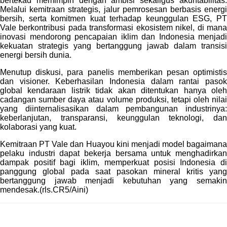
bertekad memimpin dengan ambisi sekaligus akuntabilitas.
Melalui kemitraan strategis, jalur pemrosesan berbasis energi
bersih, serta komitmen kuat terhadap keunggulan ESG, PT
Vale berkontribusi pada transformasi ekosistem nikel, di mana
inovasi mendorong pencapaian iklim dan Indonesia menjadi
kekuatan strategis yang bertanggung jawab dalam transisi
energi bersih dunia.
Menutup diskusi, para panelis memberikan pesan optimistis
dan visioner. Keberhasilan Indonesia dalam rantai pasok
global kendaraan listrik tidak akan ditentukan hanya oleh
cadangan sumber daya atau volume produksi, tetapi oleh nilai
yang diinternalisasikan dalam pembangunan industrinya:
keberlanjutan, transparansi, keunggulan teknologi, dan
kolaborasi yang kuat.
Kemitraan PT Vale dan Huayou kini menjadi model bagaimana
pelaku industri dapat bekerja bersama untuk menghadirkan
dampak positif bagi iklim, memperkuat posisi Indonesia di
panggung global pada saat pasokan mineral kritis yang
bertanggung jawab menjadi kebutuhan yang semakin
mendesak.(rls.CR5/Aini)