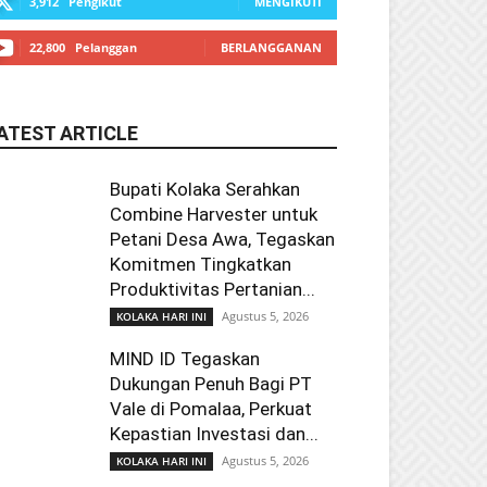
3,912
Pengikut
MENGIKUTI
22,800
Pelanggan
BERLANGGANAN
ATEST ARTICLE
Bupati Kolaka Serahkan
Combine Harvester untuk
Petani Desa Awa, Tegaskan
Komitmen Tingkatkan
Produktivitas Pertanian...
Agustus 5, 2026
KOLAKA HARI INI
MIND ID Tegaskan
Dukungan Penuh Bagi PT
Vale di Pomalaa, Perkuat
Kepastian Investasi dan...
Agustus 5, 2026
KOLAKA HARI INI