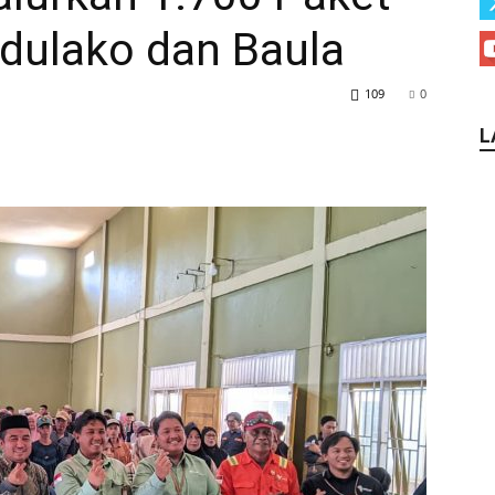
dulako dan Baula
109
0
L