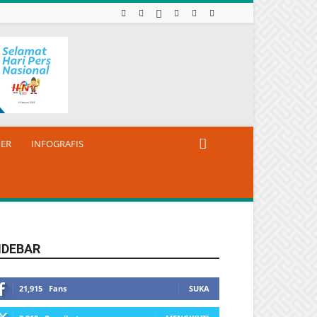
NER
INFOGRAFIS
IDEBAR
21,915
Fans
SUKA