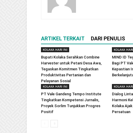
ARTIKEL TERKAIT
DARI PENULIS
KOLAKA HARI INI
KOLAKA HARI
Bupati Kolaka Serahkan Combine
MIND ID Te
Harvester untuk Petani Desa Awa,
Bagi PT Val
Tegaskan Komitmen Tingkatkan
Kepastian In
Produktivitas Pertanian dan
Berkelanjut
Pelayanan Sosial
KOLAKA HARI INI
KOLAKA HARI
PT Vale Gandeng Tempo Institute
Dialog Lint
Tingkatkan Kompetensi Jurnalis,
Harmoni Ke
Proyek Sorlim Tunjukkan Progres
Kolaka Ajak
Positif
Persatuan