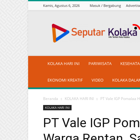
Kamis, Agustus 6, 2026
Masuk / Bergabung
Adverti
seputarkolaka.id
KOLAKA HARI INI
PARIWISATA
KESEHAT
EKONOMI KREATIF
VIDEO
KOLAKA DALA
Beranda
KOLAKA HARI INI
PT Vale IGP Pomalaa H
KOLAKA HARI INI
PT Vale IGP Pom
Warga Rentan, S