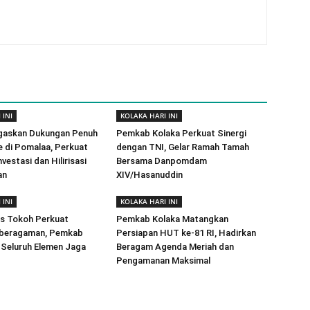
 INI
KOLAKA HARI INI
gaskan Dukungan Penuh
Pemkab Kolaka Perkuat Sinergi
e di Pomalaa, Perkuat
dengan TNI, Gelar Ramah Tamah
vestasi dan Hilirisasi
Bersama Danpomdam
an
XIV/Hasanuddin
 INI
KOLAKA HARI INI
as Tokoh Perkuat
Pemkab Kolaka Matangkan
beragaman, Pemkab
Persiapan HUT ke-81 RI, Hadirkan
 Seluruh Elemen Jaga
Beragam Agenda Meriah dan
Pengamanan Maksimal