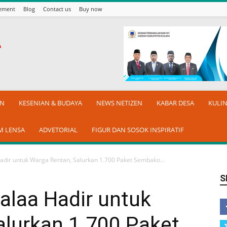
sement
Blog
Contact us
Buy now
AN
KESENIAN & BUDAYA
NEWS NETIZEN
KABAR DESA
KULI
M LENSA
ADVETORIAL
FIGUR DAN SOSOK INSPIRATIF
adir untuk Warga Rentan, Salurkan 1.700 Paket Sembako...
S
alaa Hadir untuk
alurkan 1.700 Paket