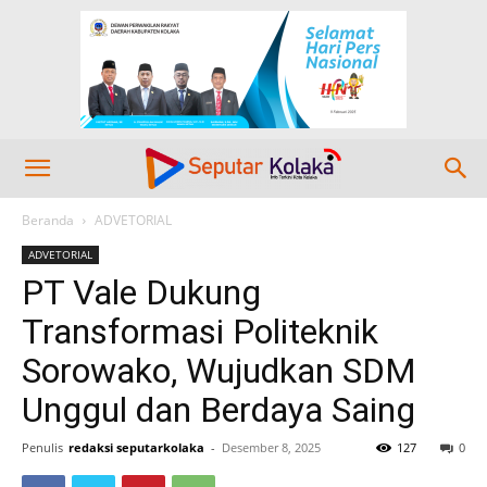
Beranda
ADVETORIAL
ADVETORIAL
PT Vale Dukung
Transformasi Politeknik
Sorowako, Wujudkan SDM
Unggul dan Berdaya Saing
Penulis
redaksi seputarkolaka
-
Desember 8, 2025
127
0