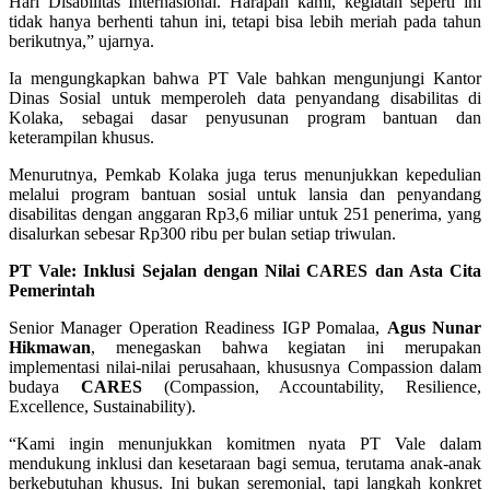
Hari Disabilitas Internasional. Harapan kami, kegiatan seperti ini
tidak hanya berhenti tahun ini, tetapi bisa lebih meriah pada tahun
berikutnya,” ujarnya.
Ia mengungkapkan bahwa PT Vale bahkan mengunjungi Kantor
Dinas Sosial untuk memperoleh data penyandang disabilitas di
Kolaka, sebagai dasar penyusunan program bantuan dan
keterampilan khusus.
Menurutnya, Pemkab Kolaka juga terus menunjukkan kepedulian
melalui program bantuan sosial untuk lansia dan penyandang
disabilitas dengan anggaran Rp3,6 miliar untuk 251 penerima, yang
disalurkan sebesar Rp300 ribu per bulan setiap triwulan.
PT Vale: Inklusi Sejalan dengan Nilai CARES dan Asta Cita
Pemerintah
Senior Manager Operation Readiness IGP Pomalaa,
Agus Nunar
Hikmawan
, menegaskan bahwa kegiatan ini merupakan
implementasi nilai-nilai perusahaan, khususnya Compassion dalam
budaya
CARES
(Compassion, Accountability, Resilience,
Excellence, Sustainability).
“Kami ingin menunjukkan komitmen nyata PT Vale dalam
mendukung inklusi dan kesetaraan bagi semua, terutama anak-anak
berkebutuhan khusus. Ini bukan seremonial, tapi langkah konkret