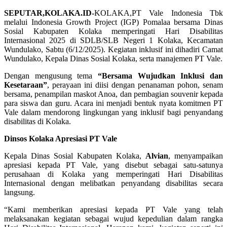
SEPUTAR,KOLAKA.ID-
KOLAKA,PT Vale Indonesia Tbk
melalui Indonesia Growth Project (IGP) Pomalaa bersama Dinas
Sosial Kabupaten Kolaka memperingati Hari Disabilitas
Internasional 2025 di SDLB/SLB Negeri 1 Kolaka, Kecamatan
Wundulako, Sabtu (6/12/2025). Kegiatan inklusif ini dihadiri Camat
Wundulako, Kepala Dinas Sosial Kolaka, serta manajemen PT Vale.
Dengan mengusung tema
“Bersama Wujudkan Inklusi dan
Kesetaraan”
, perayaan ini diisi dengan penanaman pohon, senam
bersama, penampilan maskot Anoa, dan pembagian souvenir kepada
para siswa dan guru. Acara ini menjadi bentuk nyata komitmen PT
Vale dalam mendorong lingkungan yang inklusif bagi penyandang
disabilitas di Kolaka.
Dinsos Kolaka Apresiasi PT Vale
Kepala Dinas Sosial Kabupaten Kolaka,
Alvian
, menyampaikan
apresiasi kepada PT Vale, yang disebut sebagai satu-satunya
perusahaan di Kolaka yang memperingati Hari Disabilitas
Internasional dengan melibatkan penyandang disabilitas secara
langsung.
“Kami memberikan apresiasi kepada PT Vale yang telah
melaksanakan kegiatan sebagai wujud kepedulian dalam rangka