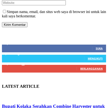
Simpan nama, email, dan situs web saya di browser ini untuk lain
kali saya berkomentar.
SIDEBAR
21,915
Fans
SUKA
3,912
Pengikut
MENGIKUTI
22,800
Pelanggan
BERLANGGANAN
LATEST ARTICLE
Bupati Kolaka Serahkan Combine Harvester untuk