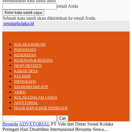
Memulihkan kata sandi anda
email Anda
Sebuah kata sandi akan dikirimkan ke email Anda.
seputarkolaka.id
KOLAKA HARI INI
PARIWISATA
KESEHATAN
KESENIAN & BUDAYA
NEWS NETIZEN
KABAR DESA
KULINER
INFOGRAFIS
EKONOMI KREATIF
VIDEO
KOLAKA DALAM LENSA
ADVETORIAL
FIGUR DAN SOSOK INSPIRATIF
Beranda
ADVETORIAL
PT Vale dan Dinas Sosial Kolaka
Peringati Hari Disabilitas Internasional Bersama Siswa...