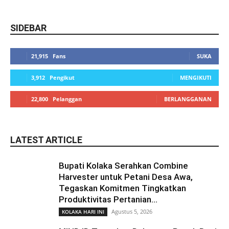
SIDEBAR
21,915
Fans
SUKA
3,912
Pengikut
MENGIKUTI
22,800
Pelanggan
BERLANGGANAN
LATEST ARTICLE
Bupati Kolaka Serahkan Combine
Harvester untuk Petani Desa Awa,
Tegaskan Komitmen Tingkatkan
Produktivitas Pertanian...
Agustus 5, 2026
KOLAKA HARI INI