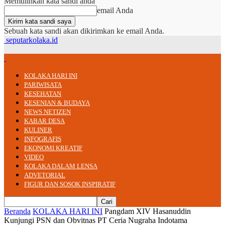
Memulihkan kata sandi anda
email Anda
Sebuah kata sandi akan dikirimkan ke email Anda.
seputarkolaka.id
KOLAKA HARI INI
PARIWISATA
KESEHATAN
KESENIAN & BUDAYA
NEWS NETIZEN
KABAR DESA
KULINER
INFOGRAFIS
EKONOMI KREATIF
VIDEO
KOLAKA DALAM LENSA
ADVETORIAL
FIGUR DAN SOSOK INSPIRATIF
Beranda
KOLAKA HARI INI
Pangdam XIV Hasanuddin
Kunjungi PSN dan Obvitnas PT Ceria Nugraha Indotama