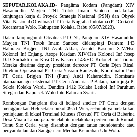
SEPUTAR,KOLAKA.ID-
Panglima Kodam (Pangdam) XIV
Hasanuddin Mayjen TNI Totok Imam Santoso melakukan
kunjungan kerja di Proyek Strategis Nasional (PSN) dan Obyek
Vital Nasional (Obvitnas) PT Ceria Nugraha Indotama (PT Ceria) di
Kecamatan Wolo, Kabupaten Kolaka, Rabu (05/07/2023).
Dalam kunjungan di Obvitnas PT CNI, Pangdam XIV Hasanuddin
Mayjen TNI Totok Imam Santoso didampingi Danrem 143
Haluoleo Brigjen TNI Ayub Akbar, Asintel Kasdam XIV/Hsn
Kolonel Inf Enjang, Asops Kasdam XIV/Hsn Kolonel Inf Josep
D.D Surbakti dan Kasi Ops Kasrem 143/HO Kolonel Inf Triono.
Mereka diterima deputy president derector PT Ceria Djen Rizal,
Direktur Operasional PT Ceria Yusram Rantesalu, Koordinator Pam
PT Ceria Brigjen TNI (Purn) Andi Kaharuddin, Komisaris
utama/manager eksternal PT Ceria Andarias P Batara, hadir juga Pj
Sekda Kolaka Wardi, Dandim 1412 Kolaka Letkol Inf Paruhum
Siregar dan Kapolsek Wolo Iptu Rahman Syarif.
Rombongan Pangdam tiba di helipad smelter PT Ceria dengan
menggunakan Heli sekitar pukul 09.51 Wita, selanjutnya melakukan
peninjauan di lokasi Terminal Khusus (Tersus) PT Ceria di Babarina
Desa Muara Lapao-pao. Setelah itu melakukan pertemuan di Rumah
Tamu Site Ceria, yang disambut dengan tarian mondotambe atau
penyambutan dari Sanggar tari Meohai Kelurahan Ulu Wolo.