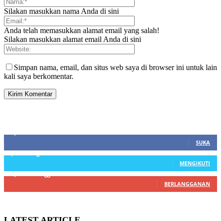
Silakan masukkan nama Anda di sini
Anda telah memasukkan alamat email yang salah!
Silakan masukkan alamat email Anda di sini
Simpan nama, email, dan situs web saya di browser ini untuk lain
kali saya berkomentar.
SIDEBAR
21,915
Fans
SUKA
3,912
Pengikut
MENGIKUTI
22,800
Pelanggan
BERLANGGANAN
LATEST ARTICLE