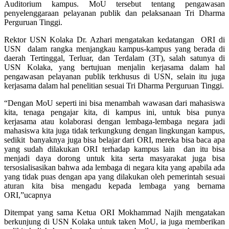
Auditorium kampus. MoU tersebut tentang pengawasan
penyelenggaraan pelayanan publik dan pelaksanaan Tri Dharma
Perguruan Tinggi.
Rektor USN Kolaka Dr. Azhari mengatakan kedatangan ORI di
USN dalam rangka menjangkau kampus-kampus yang berada di
daerah Tertinggal, Terluar, dan Terdalam (3T), salah satunya di
USN Kolaka, yang bertujuan menjalin kerjasama dalam hal
pengawasan pelayanan publik terkhusus di USN, selain itu juga
kerjasama dalam hal penelitian sesuai Tri Dharma Perguruan Tinggi.
“Dengan MoU seperti ini bisa menambah wawasan dari mahasiswa
kita, tenaga pengajar kita, di kampus ini, untuk bisa punya
kerjasama atau kolaborasi dengan lembaga-lembaga negara jadi
mahasiswa kita juga tidak terkungkung dengan lingkungan kampus,
sedikit banyaknya juga bisa belajar dari ORI, mereka bisa baca apa
yang sudah dilakukan ORI terhadap kampus lain dan itu bisa
menjadi daya dorong untuk kita serta masyarakat juga bisa
tersosialisasikan bahwa ada lembaga di negara kita yang apabila ada
yang tidak puas dengan apa yang dilakukan oleh pemerintah sesuai
aturan kita bisa mengadu kepada lembaga yang bernama
ORI,”ucapnya
Ditempat yang sama Ketua ORI Mokhammad Najih mengatakan
berkunjung di USN Kolaka untuk taken MoU, ia juga memberikan