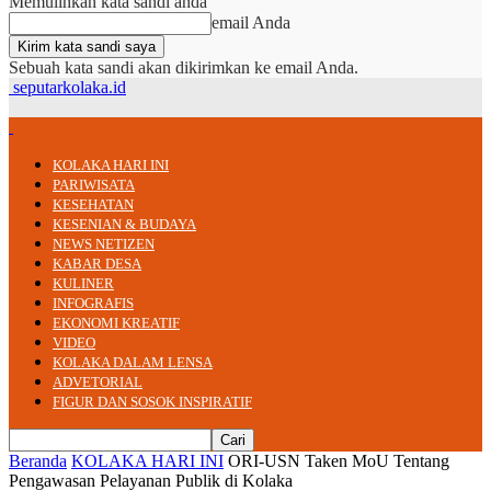
Memulihkan kata sandi anda
email Anda
Sebuah kata sandi akan dikirimkan ke email Anda.
seputarkolaka.id
KOLAKA HARI INI
PARIWISATA
KESEHATAN
KESENIAN & BUDAYA
NEWS NETIZEN
KABAR DESA
KULINER
INFOGRAFIS
EKONOMI KREATIF
VIDEO
KOLAKA DALAM LENSA
ADVETORIAL
FIGUR DAN SOSOK INSPIRATIF
Beranda
KOLAKA HARI INI
ORI-USN Taken MoU Tentang
Pengawasan Pelayanan Publik di Kolaka