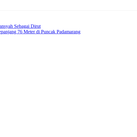
ansyah Sebagai Dirut
panjang 76 Meter di Puncak Padamarang