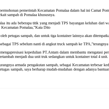
ai permohonan pemerintah Kecamatan Pomalaa dalam hal ini Camat Pom
erkait sampah di Pomalaa khususnya.
a itu ada beberapa titik yang menjadi TPS bayangan keluhan dari war
h Kecamatan Pomalaa,”Kata Dito
oleh petugas sampah, dan untuk tiga kontainer lainnya akan ditempatk
is sebagai TPS sebelum nanti di angkut truck sampah ke TPA,”terangnya
 mengapresisasi kepedulian PT.Antam dalam membantu mengatasi per
tambah menjadi dua unit truk sedangkan untuk kontainer total 4 unit.
urangnya armada pengakutan sampah, sebagai Kecamatan terbesar ke
da petugas sampah, saya berharap mudah-mudahan dengan adanya bantua