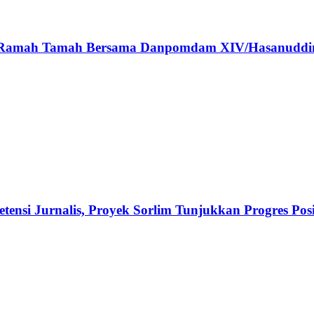
ar Ramah Tamah Bersama Danpomdam XIV/Hasanuddi
ensi Jurnalis, Proyek Sorlim Tunjukkan Progres Posi