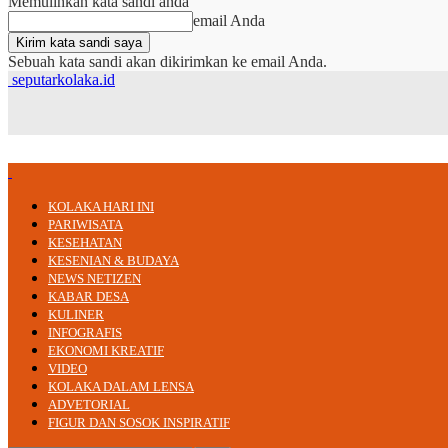
Memulihkan kata sandi anda
email Anda
Sebuah kata sandi akan dikirimkan ke email Anda.
seputarkolaka.id
KOLAKA HARI INI
PARIWISATA
KESEHATAN
KESENIAN & BUDAYA
NEWS NETIZEN
KABAR DESA
KULINER
INFOGRAFIS
EKONOMI KREATIF
VIDEO
KOLAKA DALAM LENSA
ADVETORIAL
FIGUR DAN SOSOK INSPIRATIF