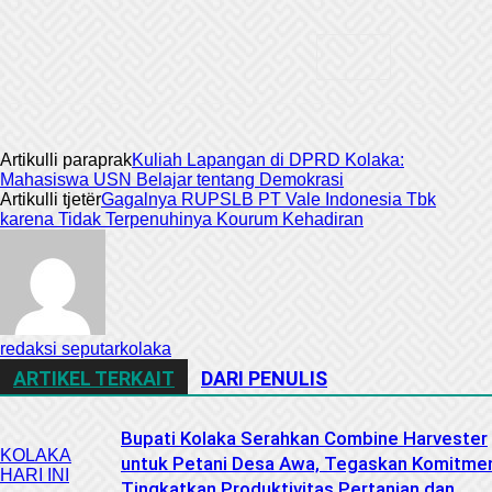
Artikulli paraprak
Kuliah Lapangan di DPRD Kolaka:
Mahasiswa USN Belajar tentang Demokrasi
Artikulli tjetër
Gagalnya RUPSLB PT Vale Indonesia Tbk
karena Tidak Terpenuhinya Kourum Kehadiran
redaksi seputarkolaka
ARTIKEL TERKAIT
DARI PENULIS
Bupati Kolaka Serahkan Combine Harvester
KOLAKA
untuk Petani Desa Awa, Tegaskan Komitme
HARI INI
Tingkatkan Produktivitas Pertanian dan