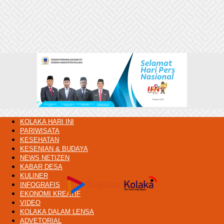
KOLAKA HARI INI
PARIWISATA
KESEHATAN
KESENIAN & BUDAYA
NEWS NETIZEN
KABAR DESA
KULINER
INFOGRAFIS
EKONOMI KREATIF
VIDEO
KOLAKA DALAM LENSA
ADVETORIAL