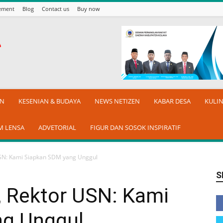
sement
Blog
Contact us
Buy now
AN
KESENIAN & BUDAYA
NEWS NETIZEN
KABAR DESA
KULI
M LENSA
ADVETORIAL
FIGUR DAN SOSOK INSPIRATIF
USN: Kami Siapkan SDM yang Unggul
S
, Rektor USN: Kami
ng Unggul