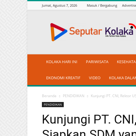
Jumat, Agustus 7, 2026
Masuk / Bergabung
Adverti
seputarkolaka.id
KOLAKA HARI INI
PARIWISATA
KESEHAT
EKONOMI KREATIF
VIDEO
KOLAKA DALA
Beranda
PENDIDIKAN
Kunjungi PT. CNI, Rektor 
PENDIDIKAN
Kunjungi PT. CNI
Siapkan SDM ya