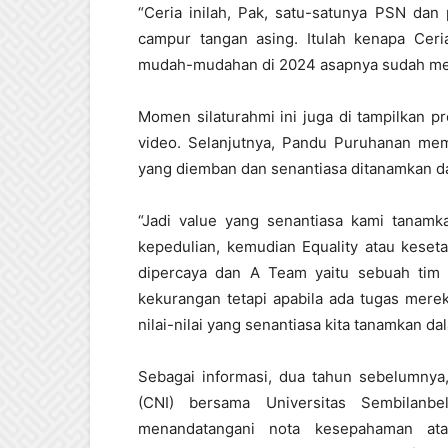
“Ceria inilah, Pak, satu-satunya PSN dan 
campur tangan asing. Itulah kenapa Ceria
mudah-mudahan di 2024 asapnya sudah me
Momen silaturahmi ini juga di tampilkan p
video. Selanjutnya, Pandu Puruhanan mema
yang diemban dan senantiasa ditanamkan d
“Jadi value yang senantiasa kami tanamk
kepedulian, kemudian Equality atau kesetar
dipercaya dan A Team yaitu sebuah tim 
kekurangan tetapi apabila ada tugas mere
nilai-nilai yang senantiasa kita tanamkan da
Sebagai informasi, dua tahun sebelumnya
(CNI) bersama Universitas Sembilanb
menandatangani nota kesepahaman at