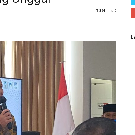
384
0
L