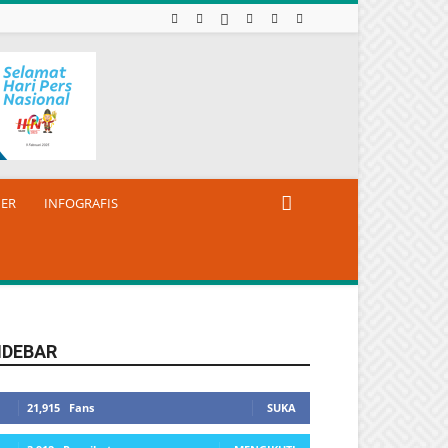
NER
INFOGRAFIS
IDEBAR
21,915
Fans
SUKA