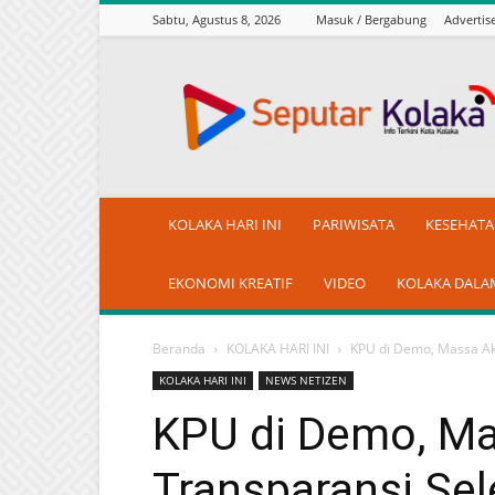
Sabtu, Agustus 8, 2026
Masuk / Bergabung
Adverti
seputarkolaka.id
KOLAKA HARI INI
PARIWISATA
KESEHAT
EKONOMI KREATIF
VIDEO
KOLAKA DALA
Beranda
KOLAKA HARI INI
KPU di Demo, Massa Ak
KOLAKA HARI INI
NEWS NETIZEN
KPU di Demo, Ma
Transparansi Sel