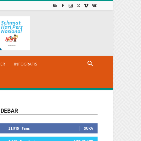
NER
INFOGRAFIS
IDEBAR
21,915
Fans
SUKA