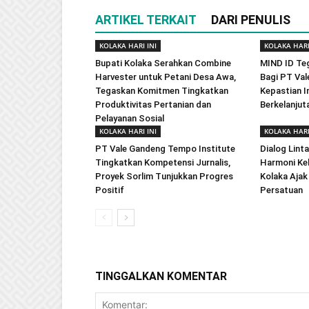
ARTIKEL TERKAIT
DARI PENULIS
KOLAKA HARI INI
KOLAKA HARI
Bupati Kolaka Serahkan Combine
MIND ID Te
Harvester untuk Petani Desa Awa,
Bagi PT Val
Tegaskan Komitmen Tingkatkan
Kepastian In
Produktivitas Pertanian dan
Berkelanjut
Pelayanan Sosial
KOLAKA HARI INI
KOLAKA HARI
PT Vale Gandeng Tempo Institute
Dialog Lint
Tingkatkan Kompetensi Jurnalis,
Harmoni Ke
Proyek Sorlim Tunjukkan Progres
Kolaka Ajak
Positif
Persatuan
TINGGALKAN KOMENTAR