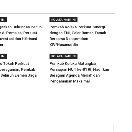
 INI
KOLAKA HARI INI
gaskan Dukungan Penuh
Pemkab Kolaka Perkuat Sinergi
e di Pomalaa, Perkuat
dengan TNI, Gelar Ramah Tamah
vestasi dan Hilirisasi
Bersama Danpomdam
an
XIV/Hasanuddin
 INI
KOLAKA HARI INI
as Tokoh Perkuat
Pemkab Kolaka Matangkan
beragaman, Pemkab
Persiapan HUT ke-81 RI, Hadirkan
 Seluruh Elemen Jaga
Beragam Agenda Meriah dan
Pengamanan Maksimal