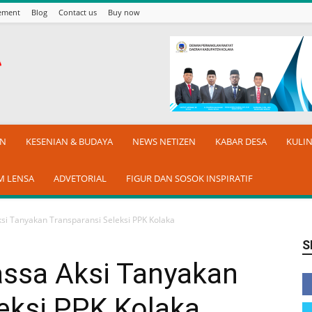
sement
Blog
Contact us
Buy now
AN
KESENIAN & BUDAYA
NEWS NETIZEN
KABAR DESA
KULI
M LENSA
ADVETORIAL
FIGUR DAN SOSOK INSPIRATIF
si Tanyakan Transparansi Seleksi PPK Kolaka
S
ssa Aksi Tanyakan
eksi PPK Kolaka