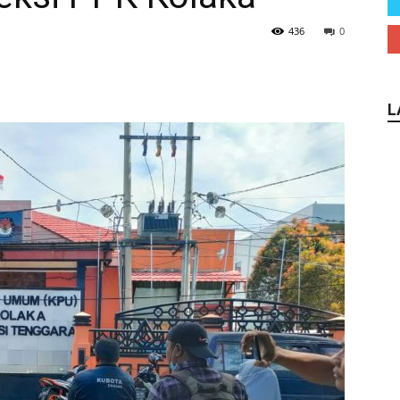
436
0
L