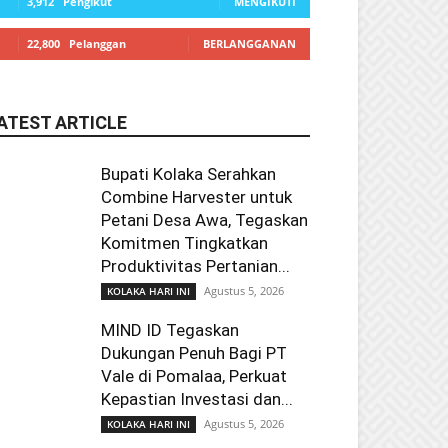
3,912
Pengikut
MENGIKUTI
22,800
Pelanggan
BERLANGGANAN
ATEST ARTICLE
Bupati Kolaka Serahkan
Combine Harvester untuk
Petani Desa Awa, Tegaskan
Komitmen Tingkatkan
Produktivitas Pertanian...
Agustus 5, 2026
KOLAKA HARI INI
MIND ID Tegaskan
Dukungan Penuh Bagi PT
Vale di Pomalaa, Perkuat
Kepastian Investasi dan...
Agustus 5, 2026
KOLAKA HARI INI