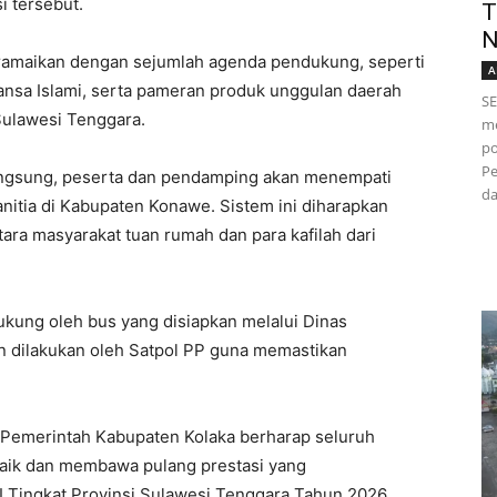
i tersebut.
T
N
diramaikan dengan sejumlah agenda pendukung, seperti
A
uansa Islami, serta pameran produk unggulan daerah
SE
 Sulawesi Tenggara.
me
po
Pe
langsung, peserta dan pendamping akan menempati
da
nitia di Kabupaten Konawe. Sistem ini diharapkan
ra masyarakat tuan rumah dan para kafilah dari
dukung oleh bus yang disiapkan melalui Dinas
an dilakukan oleh Satpol PP guna memastikan
 Pemerintah Kabupaten Kolaka berharap seluruh
aik dan membawa pulang prestasi yang
Tingkat Provinsi Sulawesi Tenggara Tahun 2026.