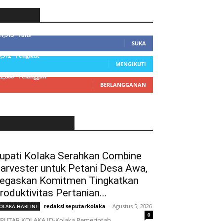
SIDEBAR
21,915
Fans
SUKA
3,912
Pengikut
MENGIKUTI
22,800
Pelanggan
BERLANGGANAN
LATEST ARTICLE
upati Kolaka Serahkan Combine
arvester untuk Petani Desa Awa,
egaskan Komitmen Tingkatkan
roduktivitas Pertanian...
redaksi seputarkolaka
-
Agustus 5, 2026
OLAKA HARI INI
0
PUTAR,KOLAKA.ID-Kolaka,Pemerintah