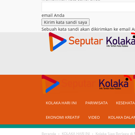
email Anda
Sebuah kata sandi akan dikirimkan ke email A
KOLAKA HARI INI
PARIWISATA
KESEHAT
EKONOMI KREATIF
VIDEO
KOLAKA DALA
Beranda
KOLAKA HARI INI
Kolaka Siap Berlaga di 