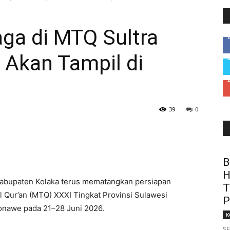
aga di MTQ Sultra
 Akan Tampil di
39
0
B
H
Kabupaten Kolaka terus mematangkan persiapan
T
 Qur’an (MTQ) XXXI Tingkat Provinsi Sulawesi
P
onawe pada 21–28 Juni 2026.
K
SE