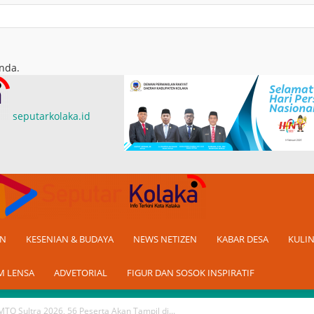
nda.
seputarkolaka.id
AN
KESENIAN & BUDAYA
NEWS NETIZEN
KABAR DESA
KULI
M LENSA
ADVETORIAL
FIGUR DAN SOSOK INSPIRATIF
MTQ Sultra 2026, 56 Peserta Akan Tampil di...