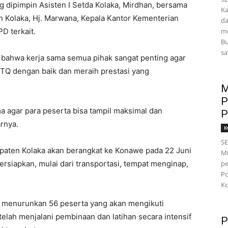
g dipimpin Asisten I Setda Kolaka, Mirdhan, bersama
Ka
 Kolaka, Hj. Marwana, Kepala Kantor Kementerian
da
D terkait.
mo
Bu
sa
 bahwa kerja sama semua pihak sangat penting agar
MTQ dengan baik dan meraih prestasi yang
M
P
a agar para peserta bisa tampil maksimal dan
P
rnya.
K
S
upaten Kolaka akan berangkat ke Konawe pada 22 Juni
Mi
ersiapkan, mulai dari transportasi, tempat menginap,
pe
Po
Ko
n menurunkan 56 peserta yang akan mengikuti
elah menjalani pembinaan dan latihan secara intensif
P