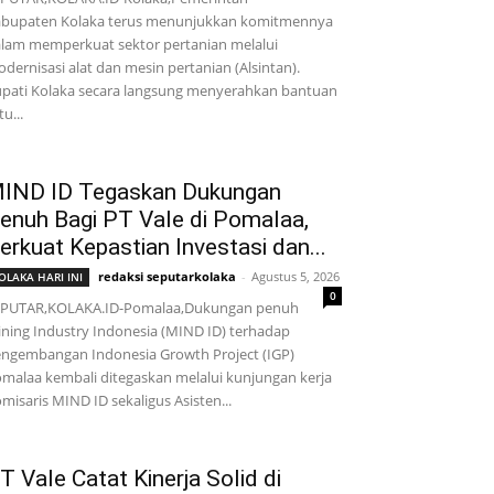
bupaten Kolaka terus menunjukkan komitmennya
lam memperkuat sektor pertanian melalui
dernisasi alat dan mesin pertanian (Alsintan).
pati Kolaka secara langsung menyerahkan bantuan
tu...
IND ID Tegaskan Dukungan
enuh Bagi PT Vale di Pomalaa,
erkuat Kepastian Investasi dan...
redaksi seputarkolaka
-
Agustus 5, 2026
OLAKA HARI INI
0
EPUTAR,KOLAKA.ID-Pomalaa,Dukungan penuh
ning Industry Indonesia (MIND ID) terhadap
ngembangan Indonesia Growth Project (IGP)
malaa kembali ditegaskan melalui kunjungan kerja
misaris MIND ID sekaligus Asisten...
T Vale Catat Kinerja Solid di