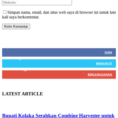
Simpan nama, email, dan situs web saya di browser ini untuk lain
kali saya berkomentar.
SIDEBAR
21,915
Fans
SUKA
3,912
Pengikut
MENGIKUTI
22,800
Pelanggan
BERLANGGANAN
LATEST ARTICLE
Bupati Kolaka Serahkan Combine Harvester untuk