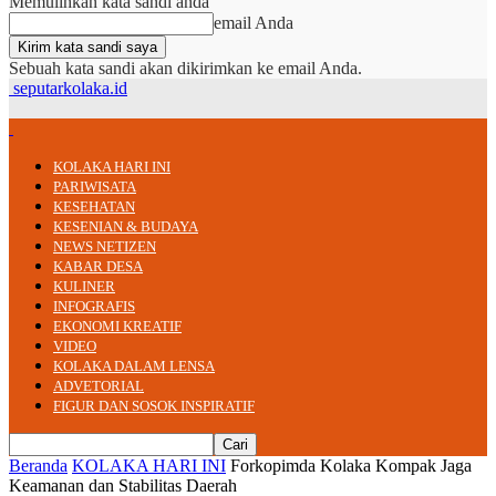
Memulihkan kata sandi anda
email Anda
Sebuah kata sandi akan dikirimkan ke email Anda.
seputarkolaka.id
KOLAKA HARI INI
PARIWISATA
KESEHATAN
KESENIAN & BUDAYA
NEWS NETIZEN
KABAR DESA
KULINER
INFOGRAFIS
EKONOMI KREATIF
VIDEO
KOLAKA DALAM LENSA
ADVETORIAL
FIGUR DAN SOSOK INSPIRATIF
Beranda
KOLAKA HARI INI
Forkopimda Kolaka Kompak Jaga
Keamanan dan Stabilitas Daerah