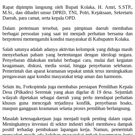
Rapat dipimpin langsung oleh Bupati Kolaka, H. Amri, S.STP.,
M.Si., dan dihadiri unsur DPRD, TNI, Polri, Kejaksaan, Sekretaris
Daerah, para camat, serta kepala OPD.
Dalam pertemuan tersebut, para pimpinan daerah membahas
berbagai persoalan yang saat ini menjadi perhatian bersama dan
berpotensi memengaruhi kondisi masyarakat di Kabupaten Kolaka.
Salah satunya adalah adanya aktivitas kelompok yang diduga masih
menyebarkan paham yang bertentangan dengan ideologi negara.
Penyebaran dilakukan melalui berbagai cara, mulai dari kegiatan
keagamaan, diskusi, media sosial, hingga penyebaran selebaran.
Pemerintah dan aparat keamanan sepakat untuk terus meningkatkan
pengawasan agar kondisi masyarakat tetap aman dan harmonis.
Selain itu, Forkopimda juga membahas persiapan Pemilihan Kepala
Desa (Pilkades) Serentak yang akan digelar di 19 desa. Sejumlah
wilayah dipetakan sebagai daerah yang perlu mendapat perhatian
khusus guna mencegah terjadinya konflik, penyebaran hoaks,
maupun gangguan keamanan selama proses pemilihan berlangsung.
Masalah ketenagakerjaan juga menjadi topik penting dalam rapat.
Meningkatnya investasi di sektor industri nikel membawa dampak
positif terhadap pembukaan lapangan kerja. Namun, pemerintah
menyadari masih ada keluhan masyarakat terkait kesempatan kerja