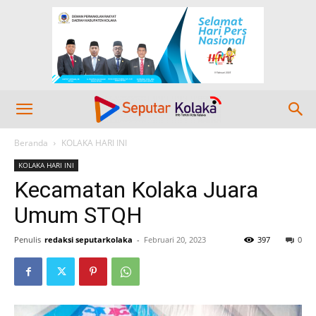
Beranda
KOLAKA HARI INI
KOLAKA HARI INI
Kecamatan Kolaka Juara
Umum STQH
Penulis
redaksi seputarkolaka
-
Februari 20, 2023
397
0