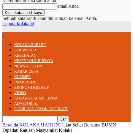
Memulihkan kata sandi anda
email Anda
Sebuah kata sandi akan dikirimkan ke email Anda.
seputarkolaka.id
KOLAKA HARI INI
PARIWISATA
KESEHATAN
KESENIAN & BUDAYA
NEWS NETIZEN
KABAR DESA
KULINER
INFOGRAFIS
EKONOMI KREATIF
VIDEO
KOLAKA DALAM LENSA
ADVETORIAL
FIGUR DAN SOSOK INSPIRATIF
Beranda
KOLAKA HARI INI
Jalan Sehat Bersama BUMN
Dipadati Ratusan Masyarakat Kolaka