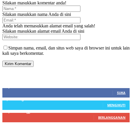
Silakan masukkan komentar anda!
Silakan masukkan nama Anda di sini
Anda telah memasukkan alamat email yang salah!
Silakan masukkan alamat email Anda di sini
Simpan nama, email, dan situs web saya di browser ini untuk lain
kali saya berkomentar.
SIDEBAR
21,915
Fans
SUKA
3,912
Pengikut
MENGIKUTI
22,800
Pelanggan
BERLANGGANAN