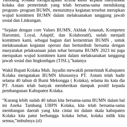
kolaka dan pemerintah yang telah bersama-sama mendukung
program- program BUMN, menurutnya kegiatan tersebut merupkan
wujud komitmen BUMN dalam melaksanakan tanggung jawab
sosial dan Linkungan.
“Sejalan dengan core Values BUMN, Akhlak Amanah, Kompeten
Haromini, Loyal, Adaptif, dan Kolaboratif), sudah menjadi
komitmen kami, sebagai bagian dari kementrian BUMN , untuk
melaksanakan kegiatan operasi dan bertumbuh bersama dengan
masyarakat pelaksanaan jalan sehat bersama BUMN 2023 ini juga
merupakan wujud komitmen kami dalam melaksanakan tanggung
jawab sosial dan lingkunhgan (TJSL),”katanya
Wakil Bupati Kolaka Muh. Jayadin mewakili pemerintah Kabupaten
Kolaka mengatakan BUMN khususnya PT. Antam telah hadir
selama 40 tahun di Bumi Mekongga ( Kolaka), selama itu kata dia
PT. Antam telah banyak memberikan dampak positif kepada
pembangunan Kabupaten Kolaka.
“Kurang lebih sudah 40 tahun kita bersama-sama BUMN dalam hal
ini Aneka Tambang UBPN Kolaka, kita telah bersama-sama
membangun daerah yang kita cintai ini dalam skala kabupaten
Kolaka kita patut berbangga kolaka hebat, kolaka milik kita
semua,”imbuhnya (zl)