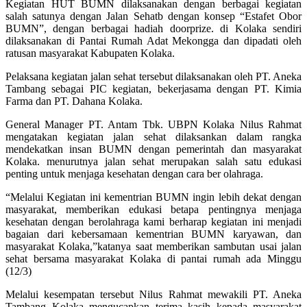
Kegiatan HUT BUMN dilaksanakan dengan berbagai kegiatan
salah satunya dengan Jalan Sehatb dengan konsep “Estafet Obor
BUMN”, dengan berbagai hadiah doorprize. di Kolaka sendiri
dilaksanakan di Pantai Rumah Adat Mekongga dan dipadati oleh
ratusan masyarakat Kabupaten Kolaka.
Pelaksana kegiatan jalan sehat tersebut dilaksanakan oleh PT. Aneka
Tambang sebagai PIC kegiatan, bekerjasama dengan PT. Kimia
Farma dan PT. Dahana Kolaka.
General Manager PT. Antam Tbk. UBPN Kolaka Nilus Rahmat
mengatakan kegiatan jalan sehat dilaksankan dalam rangka
mendekatkan insan BUMN dengan pemerintah dan masyarakat
Kolaka. menurutnya jalan sehat merupakan salah satu edukasi
penting untuk menjaga kesehatan dengan cara ber olahraga.
“Melalui Kegiatan ini kementrian BUMN ingin lebih dekat dengan
masyarakat, memberikan edukasi betapa pentingnya menjaga
kesehatan dengan berolahraga kami berharap kegiatan ini menjadi
bagaian dari kebersamaan kementrian BUMN karyawan, dan
masyarakat Kolaka,”katanya saat memberikan sambutan usai jalan
sehat bersama masyarakat Kolaka di pantai rumah ada Minggu
(12/3)
Melalui kesempatan tersebut Nilus Rahmat mewakili PT. Aneka
Tambang Kolaka mengucapkan terima kasih kepada masyarakat