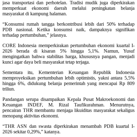
jasa transportasi dan perhotelan. Tradisi mudik juga diperkirakan
memperkuat ekonomi daerah melalui peningkatan belanja
masyarakat di kampung halaman.
“Konsumsi rumah tangga berkontribusi lebih dari 50% terhadap
PDB nasional. Ketika konsumsi naik, dampaknya signifikan
terhadap pertumbuhan,” jelasnya.
CORE Indonesia memperkirakan pertumbuhan ekonomi kuartal I-
2026 berada di kisaran 5% hingga 5,1%. Namun, Yusuf
mengingatkan bahwa stabilitas harga, khususnya pangan, menjadi
kunci agar daya beli masyarakat tetap terjaga.
Sementara itu, Kementerian Keuangan Republik Indonesia
memproyeksikan pertumbuhan lebih optimistis, yakni antara 5,5%
hingga 6%, didukung belanja pemerintah yang mencapai Rp 809
triliun.
Pandangan serupa disampaikan Kepala Pusat Makroekonomi dan
Keuangan INDEF, M. Rizal Taufikurahman. Menurutnya,
pencairan THR membantu menjaga likuiditas masyarakat sekaligus
menopang aktivitas ekonomi.
“THR ASN dan swasta diperkirakan menambah PDB kuartal I-
2026 sekitar 0,29%,” katanya.