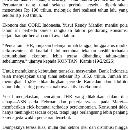
Perputaran uang tunai selama periode tersebut diperkirakan
menembus Rp 190 triliun, melonjak dari realisasi tahun lalu yang
sekitar Rp 160 triliun.
Ekonom dari CORE Indonesia, Yusuf Rendy Manilet, menilai pola
tahun ini berbeda karena rangkaian faktor pendorong konsumsi
terjadi hampir bersamaan di awal tahun.
“Pencairan THR, lonjakan belanja rumah tangga, hingga arus mudik
terkonsentrasi di kuartal I. Ini membuat tekanan positif terhadap
pertumbuhan ekonomi lebih terasa dibanding tahun-tahun
sebelumnya,” ujarnya kepada KONTAN, Kamis (19/2/2026).
Untuk mendukung kebutuhan transaksi masyarakat, Bank Indonesia
telah menyiapkan uang tunai sebesar Rp 185,6 triliun. Jumlah ini
meningkat 15,8% dibandingkan periode Ramadan dan Idulfitri
tahun lalu, seiring proyeksi naiknya aktivitas ekonomi.
Yusuf menjelaskan, pencairan THR yang dilakukan dalam dua
tahap—ASN pada Februari dan pekerja swasta pada Maret—
memberikan efek berantai terhadap perekonomian. Konsumsi tidak
hanya meningkat secara cepat, tetapi juga berlangsung lebih panjang
karena jeda waktu pencairan tersebut.
Dampaknya terasa luas, mulai dari sektor ritel dan distribusi hingga