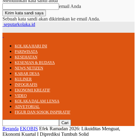
Memulihkan kata sandi anda
email Anda
Sebuah kata sandi akan dikirimkan ke email Anda.
seputarkolaka.id
KOLAKA HARI INI
PARIWISATA
KESEHATAN
KESENIAN & BUDAYA
NEWS NETIZEN
KABAR DESA
KULINER
INFOGRAFIS
EKONOMI KREATIF
VIDEO
KOLAKA DALAM LENSA
ADVETORIAL
FIGUR DAN SOSOK INSPIRATIF
Beranda
EKOBIS
Efek Ramadan 2026: Likuiditas Menguat,
Ekonomi Kuartal I Diprediksi Tumbuh Solid