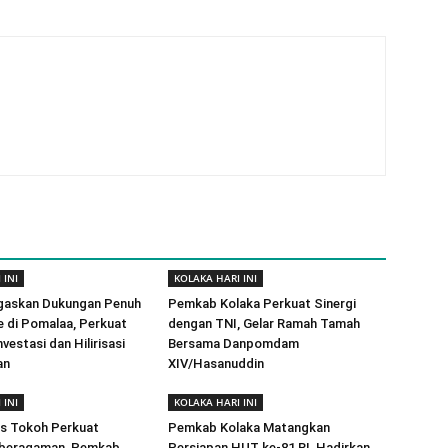
 INI
KOLAKA HARI INI
gaskan Dukungan Penuh
Pemkab Kolaka Perkuat Sinergi
e di Pomalaa, Perkuat
dengan TNI, Gelar Ramah Tamah
vestasi dan Hilirisasi
Bersama Danpomdam
an
XIV/Hasanuddin
 INI
KOLAKA HARI INI
as Tokoh Perkuat
Pemkab Kolaka Matangkan
beragaman, Pemkab
Persiapan HUT ke-81 RI, Hadirkan