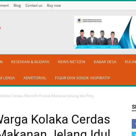
sement
Blog
Contact us
Buy now
AN
KESENIAN & BUDAYA
NEWS NETIZEN
KABAR DESA
KULI
M LENSA
ADVETORIAL
FIGUR DAN SOSOK INSPIRATIF
laka Cerdas Memilih Produk Makanan Jelang Idul Fitry
S
arga Kolaka Cerdas
Makanan Jelang Idul