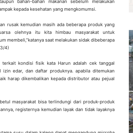
ataupun bahan-bahan makanan sebelum melakukan
rdampak kepada kesehatan yang mengkomumsi.
san rusak kemudian masih ada beberapa produk yang
arsa olehnya itu kita himbau masyarakat untuk
lum membeli,”katanya saat melakukan sidak dibeberapa
13/4)
 terkait kondisi fisik kata Harun adalah cek tanggal
l izin edar, dan daftar produknya. apabila ditemukan
aik harap dikembalikan kepada distributor atau pejual
-betul masyarakat bisa terlindungi dari produk-produk
annya, registernya kemudian layak dan tidak layaknya
rutama susu dalam kaleng dapat mengandung microba