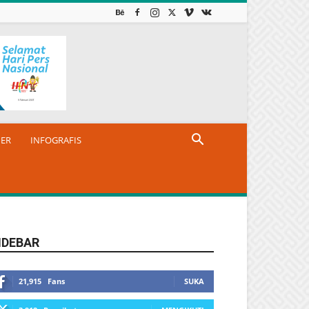
NER
INFOGRAFIS
IDEBAR
21,915
Fans
SUKA