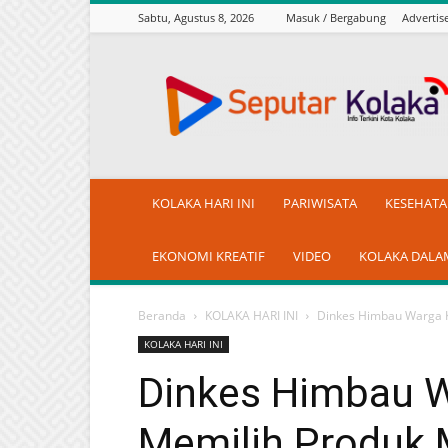
Sabtu, Agustus 8, 2026
Masuk / Bergabung
Adverti
seputarkolaka.id
KOLAKA HARI INI
PARIWISATA
KESEHAT
EKONOMI KREATIF
VIDEO
KOLAKA DALA
Beranda
KOLAKA HARI INI
Dinkes Himbau Warga Ko
KOLAKA HARI INI
Dinkes Himbau W
Memilih Produk 