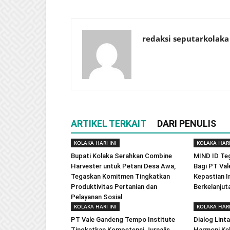
redaksi seputarkolaka
ARTIKEL TERKAIT
DARI PENULIS
KOLAKA HARI INI
KOLAKA HARI
Bupati Kolaka Serahkan Combine
MIND ID Te
Harvester untuk Petani Desa Awa,
Bagi PT Val
Tegaskan Komitmen Tingkatkan
Kepastian In
Produktivitas Pertanian dan
Berkelanjut
Pelayanan Sosial
KOLAKA HARI INI
KOLAKA HARI
PT Vale Gandeng Tempo Institute
Dialog Lint
Tingkatkan Kompetensi Jurnalis,
Harmoni Ke