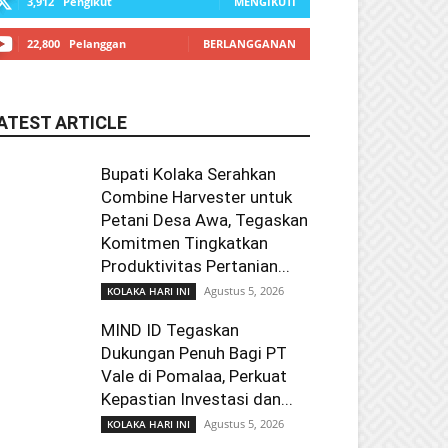
3,912
Pengikut
MENGIKUTI
22,800
Pelanggan
BERLANGGANAN
ATEST ARTICLE
Bupati Kolaka Serahkan
Combine Harvester untuk
Petani Desa Awa, Tegaskan
Komitmen Tingkatkan
Produktivitas Pertanian...
Agustus 5, 2026
KOLAKA HARI INI
MIND ID Tegaskan
Dukungan Penuh Bagi PT
Vale di Pomalaa, Perkuat
Kepastian Investasi dan...
Agustus 5, 2026
KOLAKA HARI INI