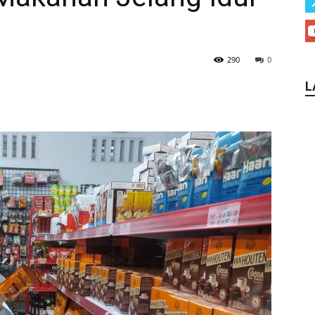
290
0
L