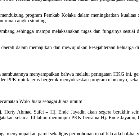
an mendukung program Pemkab Kolaka dalam meningkatkan kualitas da
nurunan angka stunting.
bang sehingga mampu melaksanakan tugas dan fungsinya sesuai de
ah daerah dalam memajukan dan mewujudkan kesejahteraan keluarga 
m sambutannya menyampaikan bahwa melalui peringatan HKG ini, ger
ader PPK untuk terus bergerak menyukseskan program utamanya, sek
ecamatan Wolo Juara sebagai Juara umum
 Herty Ahmad Safei – Hj. Ende Jayadin akan segera berakhir sei
takan selama 10 tahun memimpin PKK bersama Hj. Ende Jayadin, bany
 juga menyampaikan pamit sekaligus permohonan maaf bila ada hal-ha