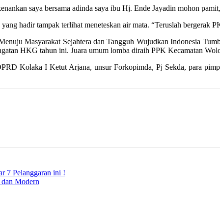
rkenankan saya bersama adinda saya ibu Hj. Ende Jayadin mohon pamit
yang hadir tampak terlihat meneteskan air mata. “Teruslah bergerak 
nuju Masyarakat Sejahtera dan Tangguh Wujudkan Indonesia Tumbuh
ringatan HKG tahun ini. Juara umum lomba diraih PPK Kecamatan Wol
D Kolaka I Ketut Arjana, unsur Forkopimda, Pj Sekda, para pimpin
r 7 Pelanggaran ini !
 dan Modern