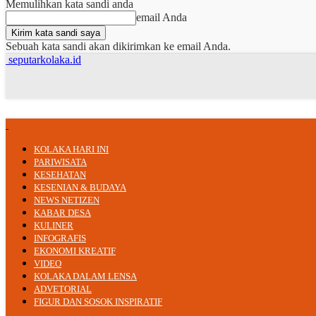
Memulihkan kata sandi anda
email Anda
Sebuah kata sandi akan dikirimkan ke email Anda.
seputarkolaka.id
KOLAKA HARI INI
PARIWISATA
KESEHATAN
KESENIAN & BUDAYA
NEWS NETIZEN
KABAR DESA
KULINER
INFOGRAFIS
EKONOMI KREATIF
VIDEO
KOLAKA DALAM LENSA
ADVETORIAL
FIGUR DAN SOSOK INSPIRATIF