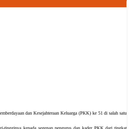
mberdayaan dan Kesejahteraan Keluarga (PKK) ke 51 di salah satu
-tingginya kepada segenap pengurus dan kader PKK dari tingkat