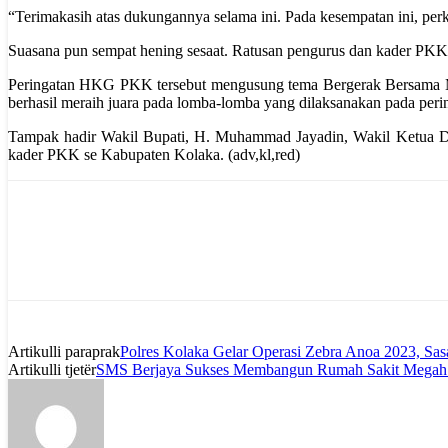
“Terimakasih atas dukungannya selama ini. Pada kesempatan ini, pe
Suasana pun sempat hening sesaat. Ratusan pengurus dan kader PKK 
Peringatan HKG PKK tersebut mengusung tema Bergerak Bersama Me
berhasil meraih juara pada lomba-lomba yang dilaksanakan pada pe
Tampak hadir Wakil Bupati, H. Muhammad Jayadin, Wakil Ketua DPR
kader PKK se Kabupaten Kolaka. (adv,kl,red)
Artikulli paraprak
Polres Kolaka Gelar Operasi Zebra Anoa 2023, Sasa
Artikulli tjetër
SMS Berjaya Sukses Membangun Rumah Sakit Megah