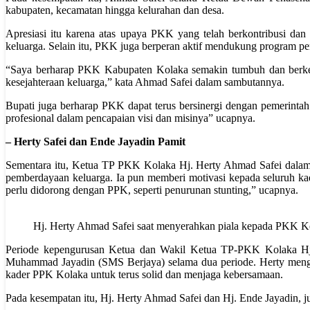
kabupaten, kecamatan hingga kelurahan dan desa.
Apresiasi itu karena atas upaya PKK yang telah berkontribusi d
keluarga. Selain itu, PKK juga berperan aktif mendukung program pe
“Saya berharap PKK Kabupaten Kolaka semakin tumbuh dan berkem
kesejahteraan keluarga,” kata Ahmad Safei dalam sambutannya.
Bupati juga berharap PKK dapat terus bersinergi dengan pemerint
profesional dalam pencapaian visi dan misinya” ucapnya.
– Herty Safei dan Ende Jayadin Pamit
Sementara itu, Ketua TP PKK Kolaka Hj. Herty Ahmad Safei dala
pemberdayaan keluarga. Ia pun memberi motivasi kepada seluruh k
perlu didorong dengan PPK, seperti penurunan stunting,” ucapnya.
Hj. Herty Ahmad Safei saat menyerahkan piala kepada PKK K
Periode kepengurusan Ketua dan Wakil Ketua TP-PKK Kolaka Hj.
Muhammad Jayadin (SMS Berjaya) selama dua periode. Herty menga
kader PPK Kolaka untuk terus solid dan menjaga kebersamaan.
Pada kesempatan itu, Hj. Herty Ahmad Safei dan Hj. Ende Jayadin,