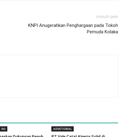
Artikulli tjetër
KNPI Anugerahkan Penghargaan pada Tokoh
Pemuda Kolaka
 INI
ADVETORIAL
gaskan Dukungan Penuh
PT Vale Catat Kinerja Solid di