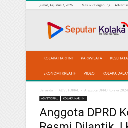
Jumat, Agustus 7, 2026
Masuk / Bergabung
Adverti
seputarkolaka.id
KOLAKA HARI INI
PARIWISATA
KESEHAT
EKONOMI KREATIF
VIDEO
KOLAKA DALA
Beranda
ADVETORIAL
Anggota DPRD Kolaka 2024-2
ADVETORIAL
KOLAKA HARI INI
Anggota DPRD K
Resmi Dilantik, I