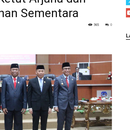
inan Sementara
365
0
L