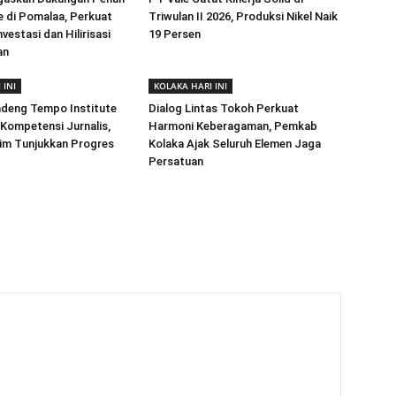
e di Pomalaa, Perkuat
Triwulan II 2026, Produksi Nikel Naik
vestasi dan Hilirisasi
19 Persen
an
 INI
KOLAKA HARI INI
ndeng Tempo Institute
Dialog Lintas Tokoh Perkuat
Kompetensi Jurnalis,
Harmoni Keberagaman, Pemkab
im Tunjukkan Progres
Kolaka Ajak Seluruh Elemen Jaga
Persatuan