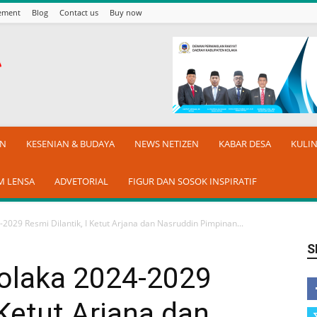
sement
Blog
Contact us
Buy now
AN
KESENIAN & BUDAYA
NEWS NETIZEN
KABAR DESA
KULI
M LENSA
ADVETORIAL
FIGUR DAN SOSOK INSPIRATIF
029 Resmi Dilantik, I Ketut Arjana dan Nasruddin Pimpinan...
S
olaka 2024-2029
 Ketut Arjana dan