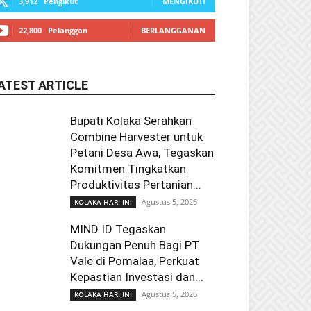
3,912
Pengikut
MENGIKUTI
22,800
Pelanggan
BERLANGGANAN
ATEST ARTICLE
Bupati Kolaka Serahkan
Combine Harvester untuk
Petani Desa Awa, Tegaskan
Komitmen Tingkatkan
Produktivitas Pertanian...
Agustus 5, 2026
KOLAKA HARI INI
MIND ID Tegaskan
Dukungan Penuh Bagi PT
Vale di Pomalaa, Perkuat
Kepastian Investasi dan...
Agustus 5, 2026
KOLAKA HARI INI