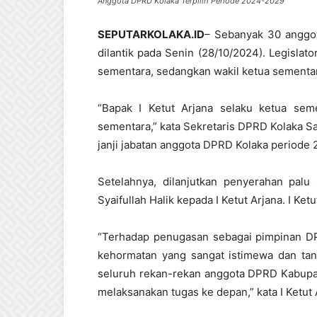
Anggota DPRD Kolaka Terpilih Periode 2024-2029
SEPUTARKOLAKA.ID
– Sebanyak 30 anggo
dilantik pada Senin (28/10/2024). Legislato
sementara, sedangkan wakil ketua sementara
“Bapak I Ketut Arjana selaku ketua sem
sementara,” kata Sekretaris DPRD Kolaka 
janji jabatan anggota DPRD Kolaka periode
Setelahnya, dilanjutkan penyerahan pal
Syaifullah Halik kepada I Ketut Arjana. I Ke
“Terhadap penugasan sebagai pimpinan D
kehormatan yang sangat istimewa dan ta
seluruh rekan-rekan anggota DPRD Kabupat
melaksanakan tugas ke depan,” kata I Ketut