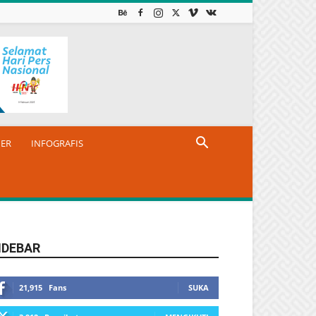
NER
INFOGRAFIS
IDEBAR
21,915
Fans
SUKA