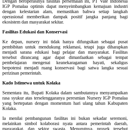
Dengan beroperasinya fasilitas persemaian ini, PT Vale Indonesia
IGP Pomalaa optimis dapat menyeimbangkan kemajuan industri
dengan kelestarian alam, memastikan bahwa setiap langkah
operasional memberikan dampak positif jangka panjang bagi
ekosistem dan masyarakat sekitar.
Fasilitas Edukasi dan Konservasi
Ke depan, nursery ini tidak hanya difungsikan sebagai pusat
pembibitan untuk mendukung reklamasi, tetapi juga diharapkan
menjadi sarana edukasi bagi pelajar dan masyarakat. Fasilitas
tersebut dirancang agar dapat dimanfaatkan sebagai tempat
pembelajaran mengenai keanekaragaman hayati, sekaligus
berpotensi menjadi ruang konservasi bagi satwa langka sesuai
perizinan pemerintah.
Kado Istimewa untuk Kolaka
Sementara itu, Bupati Kolaka dalam sambutannya menyampaikan
rasa syukur atas terselenggaranya peresmian Nursery IGP Pomalaa
yang bertepatan dengan momentum hari ulang tahun Kabupaten
Kolaka.
Ia menilai pembangunan fasilitas ini bukan sekadar seremoni,
melainkan simbol kolaborasi nyata antara pemerintah daerah,
masyarakat, dan sektor swasta. Menurutnya, proyek tersebut