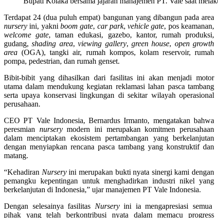
Bupati Kolaka bersama jajaran manajemen PT. Vale saat mela
Terdapat 24 (dua puluh empat) bangunan yang dibangun pada area
nursery
ini, yakni
boom gate
,
car park
,
vehicle gate
, pos keamanan,
welcome gate
, taman edukasi, gazebo, kantor, rumah produksi,
gudang,
shading area
,
viewing gallery
,
green house
,
open growth
area
(OGA), tangki air, rumah kompos, kolam reservoir, rumah
pompa, pedestrian, dan rumah genset.
Bibit-bibit yang dihasilkan dari fasilitas ini akan menjadi motor
utama dalam mendukung kegiatan reklamasi lahan pasca tambang
serta upaya konservasi lingkungan di sekitar wilayah operasional
perusahaan.
CEO PT Vale Indonesia, Bernardus Irmanto, mengatakan bahwa
peresmian
nursery
modern ini merupakan komitmen perusahaan
dalam menciptakan ekosistem pertambangan yang berkelanjutan
dengan menyiapkan rencana pasca tambang yang konstruktif dan
matang.
“Kehadiran
Nursery
ini merupakan bukti nyata sinergi kami dengan
pemangku kepentingan untuk menghadirkan industri nikel yang
berkelanjutan di Indonesia,” ujar manajemen PT Vale Indonesia.
Dengan selesainya fasilitas
Nursery
ini ia mengapresiasi semua
pihak yang telah berkontribusi nyata dalam memacu progress