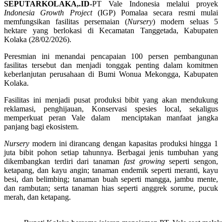
SEPUTARKOLAKA,.ID-
PT Vale Indonesia melalui proyek
Indonesia Growth Project
(IGP) Pomalaa secara resmi mulai
memfungsikan fasilitas persemaian (
Nursery
) modern seluas 5
hektare yang berlokasi di Kecamatan Tanggetada, Kabupaten
Kolaka (28/02/2026).
Peresmian ini menandai pencapaian 100 persen pembangunan
fasilitas tersebut dan menjadi tonggak penting dalam komitmen
keberlanjutan perusahaan di Bumi Wonua Mekongga, Kabupaten
Kolaka.
Fasilitas ini menjadi pusat produksi bibit yang akan mendukung
reklamasi, penghijauan, Konservasi spesies local, sekaligus
memperkuat peran Vale dalam menciptakan manfaat jangka
panjang bagi ekosistem.
Nursery
modern ini dirancang dengan kapasitas produksi hingga 1
juta bibit pohon setiap tahunnya. Berbagai jenis tumbuhan yang
dikembangkan terdiri dari tanaman
fast growing
seperti sengon,
ketapang, dan kayu angin; tanaman endemik seperti meranti, kayu
besi, dan belimbing; tanaman buah seperti mangga, jambu mente,
dan rambutan; serta tanaman hias seperti anggrek sorume, pucuk
merah, dan ketapang.