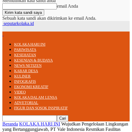
Memulihkan kata sandi anda
email Anda
Sebuah kata sandi akan dikirimkan ke email Anda.
seputarkolaka.id
KOLAKA HARI INI
PARIWISATA
KESEHATAN
KESENIAN & BUDAYA
NEWS NETIZEN
KABAR DESA
KULINER
INFOGRAFIS
EKONOMI KREATIF
VIDEO
KOLAKA DALAM LENSA
ADVETORIAL
FIGUR DAN SOSOK INSPIRATIF
Beranda
KOLAKA HARI INI
Wujudkan Pengelolaan Lingkungan
yang Bertanggungjawab, PT Vale Indonesia Resmikan Fasilitas