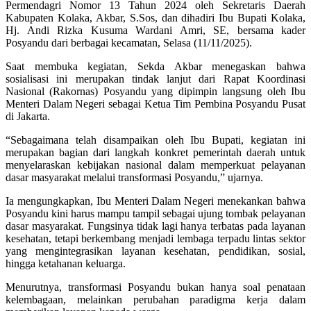
Permendagri Nomor 13 Tahun 2024 oleh Sekretaris Daerah
Kabupaten Kolaka, Akbar, S.Sos, dan dihadiri Ibu Bupati Kolaka,
Hj. Andi Rizka Kusuma Wardani Amri, SE, bersama kader
Posyandu dari berbagai kecamatan, Selasa (11/11/2025).
Saat membuka kegiatan, Sekda Akbar menegaskan bahwa
sosialisasi ini merupakan tindak lanjut dari Rapat Koordinasi
Nasional (Rakornas) Posyandu yang dipimpin langsung oleh Ibu
Menteri Dalam Negeri sebagai Ketua Tim Pembina Posyandu Pusat
di Jakarta.
“Sebagaimana telah disampaikan oleh Ibu Bupati, kegiatan ini
merupakan bagian dari langkah konkret pemerintah daerah untuk
menyelaraskan kebijakan nasional dalam memperkuat pelayanan
dasar masyarakat melalui transformasi Posyandu,” ujarnya.
Ia mengungkapkan, Ibu Menteri Dalam Negeri menekankan bahwa
Posyandu kini harus mampu tampil sebagai ujung tombak pelayanan
dasar masyarakat. Fungsinya tidak lagi hanya terbatas pada layanan
kesehatan, tetapi berkembang menjadi lembaga terpadu lintas sektor
yang mengintegrasikan layanan kesehatan, pendidikan, sosial,
hingga ketahanan keluarga.
Menurutnya, transformasi Posyandu bukan hanya soal penataan
kelembagaan, melainkan perubahan paradigma kerja dalam