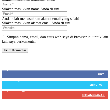
Silakan masukkan nama Anda di sini
Anda telah memasukkan alamat email yang salah!
Silakan masukkan alamat email Anda di sini
Simpan nama, email, dan situs web saya di browser ini untuk lain
kali saya berkomentar.
SIDEBAR
21,915
Fans
SUKA
3,912
Pengikut
MENGIKUTI
22,800
Pelanggan
BERLANGGANAN