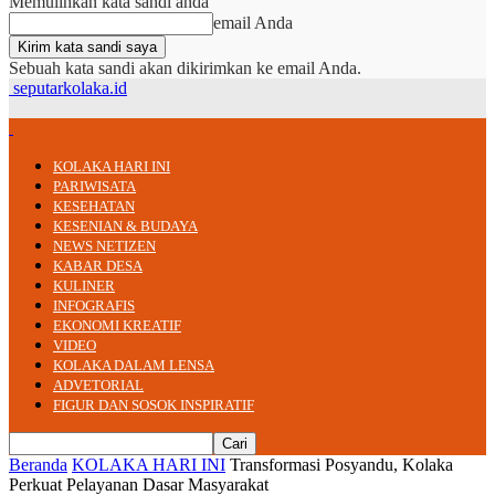
Memulihkan kata sandi anda
email Anda
Sebuah kata sandi akan dikirimkan ke email Anda.
seputarkolaka.id
KOLAKA HARI INI
PARIWISATA
KESEHATAN
KESENIAN & BUDAYA
NEWS NETIZEN
KABAR DESA
KULINER
INFOGRAFIS
EKONOMI KREATIF
VIDEO
KOLAKA DALAM LENSA
ADVETORIAL
FIGUR DAN SOSOK INSPIRATIF
Beranda
KOLAKA HARI INI
Transformasi Posyandu, Kolaka
Perkuat Pelayanan Dasar Masyarakat