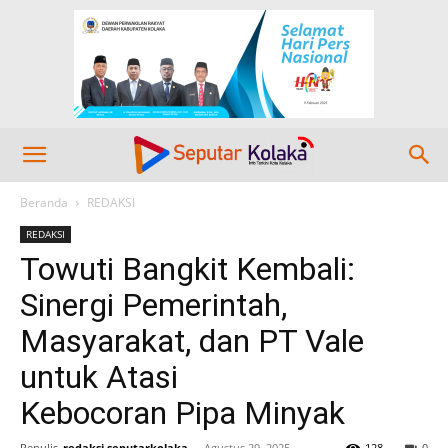
Beranda
REDAKSI
REDAKSI
Towuti Bangkit Kembali:
Sinergi Pemerintah,
Masyarakat, dan PT Vale
untuk Atasi
Kebocoran Pipa Minyak
Penulis
redaksi seputarkolaka
-
Agustus 29, 2025
128
0