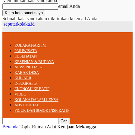
Memulihkan kata sandi anda
email Anda
Sebuah kata sandi akan dikirimkan ke email Anda.
seputarkolaka.id
KOLAKA HARI INI
PARIWISATA
KESEHATAN
KESENIAN & BUDAYA
NEWS NETIZEN
KABAR DESA
KULINER
INFOGRAFIS
EKONOMI KREATIF
VIDEO
KOLAKA DALAM LENSA
ADVETORIAL
FIGUR DAN SOSOK INSPIRATIF
Beranda
Topik
Rumah Adat Kerajaan Mekongga