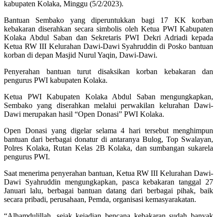
kabupaten Kolaka, Minggu (5/2/2023).
Bantuan Sembako yang diperuntukkan bagi 17 KK korban
kebakaran diserahkan secara simbolis oleh Ketua PWI Kabupaten
Kolaka Abdul Saban dan Sekretaris PWI Dekri Adriadi kepada
Ketua RW III Kelurahan Dawi-Dawi Syahruddin di Posko bantuan
korban di depan Masjid Nurul Yaqin, Dawi-Dawi.
Penyerahan bantuan turut disaksikan korban kebakaran dan
pengurus PWI kabupaten Kolaka.
Ketua PWI Kabupaten Kolaka Abdul Saban mengungkapkan,
Sembako yang diserahkan melalui perwakilan kelurahan Dawi-
Dawi merupakan hasil “Open Donasi” PWI Kolaka.
Open Donasi yang digelar selama 4 hari tersebut menghimpun
bantuan dari berbagai donatur di antaranya Bulog, Top Swalayan,
Polres Kolaka, Rutan Kelas 2B Kolaka, dan sumbangan sukarela
pengurus PWI.
Saat menerima penyerahan bantuan, Ketua RW III Kelurahan Dawi-
Dawi Syahruddin mengungkapkan, pasca kebakaran tanggal 27
Januari lalu, berbagai bantuan datang dari berbagai pihak, baik
secara pribadi, perusahaan, Pemda, organisasi kemasyarakatan.
“Alhamdulillah, sejak kejadian bencana kebakaran sudah banyak