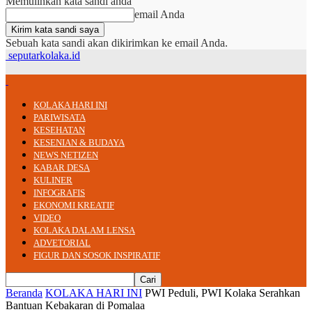
Memulihkan kata sandi anda
email Anda
Sebuah kata sandi akan dikirimkan ke email Anda.
seputarkolaka.id
KOLAKA HARI INI
PARIWISATA
KESEHATAN
KESENIAN & BUDAYA
NEWS NETIZEN
KABAR DESA
KULINER
INFOGRAFIS
EKONOMI KREATIF
VIDEO
KOLAKA DALAM LENSA
ADVETORIAL
FIGUR DAN SOSOK INSPIRATIF
Beranda
KOLAKA HARI INI
PWI Peduli, PWI Kolaka Serahkan
Bantuan Kebakaran di Pomalaa