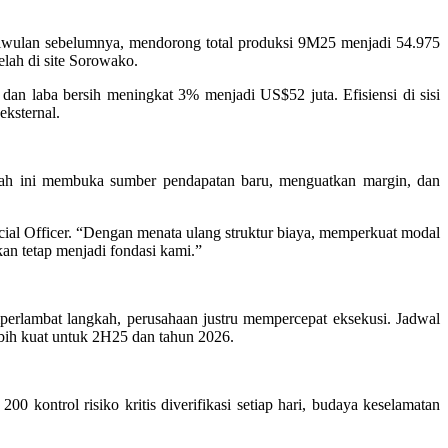
triwulan sebelumnya, mendorong total produksi 9M25 menjadi 54.975
lelah di site Sorowako.
n laba bersih meningkat 3% menjadi US$52 juta. Efisiensi di sisi
eksternal.
gkah ini membuka sumber pendapatan baru, menguatkan margin, dan
nancial Officer. “Dengan menata ulang struktur biaya, memperkuat modal
an tetap menjadi fondasi kami.”
erlambat langkah, perusahaan justru mempercepat eksekusi. Jadwal
ebih kuat untuk 2H25 dan tahun 2026.
0 kontrol risiko kritis diverifikasi setiap hari, budaya keselamatan