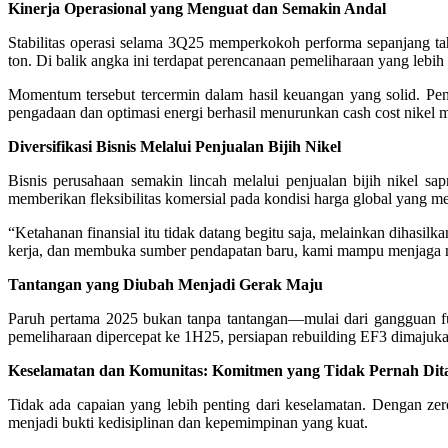
Kinerja Operasional yang Menguat dan Semakin Andal
Stabilitas operasi selama 3Q25 memperkokoh performa sepanjang ta
ton. Di balik angka ini terdapat perencanaan pemeliharaan yang lebih d
Momentum tersebut tercermin dalam hasil keuangan yang solid. Pe
pengadaan dan optimasi energi berhasil menurunkan cash cost nikel 
Diversifikasi Bisnis Melalui Penjualan Bijih Nikel
Bisnis perusahaan semakin lincah melalui penjualan bijih nikel
memberikan fleksibilitas komersial pada kondisi harga global yang m
“Ketahanan finansial itu tidak datang begitu saja, melainkan dihasilk
kerja, dan membuka sumber pendapatan baru, kami mampu menjaga marg
Tantangan yang Diubah Menjadi Gerak Maju
Paruh pertama 2025 bukan tanpa tantangan—mulai dari gangguan fu
pemeliharaan dipercepat ke 1H25, persiapan rebuilding EF3 dimajuka
Keselamatan dan Komunitas: Komitmen yang Tidak Pernah Di
Tidak ada capaian yang lebih penting dari keselamatan. Dengan zero 
menjadi bukti kedisiplinan dan kepemimpinan yang kuat.