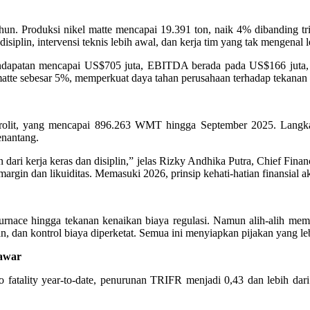
hun. Produksi nikel matte mencapai 19.391 ton, naik 4% dibanding 
isiplin, intervensi teknis lebih awal, dan kerja tim yang tak mengenal 
ndapatan mencapai US$705 juta, EBITDA berada pada US$166 juta, da
matte sebesar 5%, memperkuat daya tahan perusahaan terhadap tekanan 
 saprolit, yang mencapai 896.263 WMT hingga September 2025. Lan
enantang.
an dari kerja keras dan disiplin,” jelas Rizky Andhika Putra, Chief Fi
in dan likuiditas. Memasuki 2026, prinsip kehati-hatian finansial ak
rnace hingga tekanan kenaikan biaya regulasi. Namun alih-alih memp
n, dan kontrol biaya diperketat. Semua ini menyiapkan pijakan yang l
tawar
fatality year-to-date, penurunan TRIFR menjadi 0,43 dan lebih dari 20