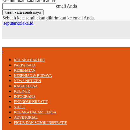
Memulihkan kata sandi anda
email Anda
Sebuah kata sandi akan dikirimkan ke email Anda.
seputarkolaka.id
KOLAKA HARI INI
PARIWISATA
KESEHATAN
KESENIAN & BUDAYA
NEWS NETIZEN
KABAR DESA
KULINER
INFOGRAFIS
EKONOMI KREATIF
VIDEO
KOLAKA DALAM LENSA
ADVETORIAL
FIGUR DAN SOSOK INSPIRATIF