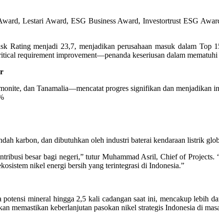
A Award, Lestari Award, ESG Business Award, Investortrust ESG Aw
Risk Rating menjadi 23,7, menjadikan perusahaan masuk dalam Top 
 critical requirement improvement—penanda keseriusan dalam mematuhi
r
, dan Tanamalia—mencatat progres signifikan dan menjadikan ini salah
4%
ah karbon, dan dibutuhkan oleh industri baterai kendaraan listrik glob
ribusi besar bagi negeri,” tutur Muhammad Asril, Chief of Projects. “S
sistem nikel energi bersih yang terintegrasi di Indonesia.”
otensi mineral hingga 2,5 kali cadangan saat ini, mencakup lebih da
n memastikan keberlanjutan pasokan nikel strategis Indonesia di mas