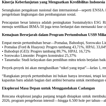
Kinerja Keberlanjutan yang Menguatkan Kredibilitas Indonesia
Serangkaian pengakuan nasional dan internasional—seperti ENSI
pengelolaan lingkungan dan pembangunan sosial.
Pencapaian besar lainnya adalah peningkatan Sustainalytics ESG 
menuju sertifikasi IRMA-50 juga terus berlanjut dan memasuki fase
Kemajuan Bersejarah dalam Program Pertumbuhan US$9 Milia
Empat mesin pertumbuhan besar—Pomalaa, Bahodopi, Sorowako Limonite
• Pomalaa (Ford & Huayou): Progres tambang 43,71%, HPAL 33,0
• Bahodopi (GEI): Progres tambang 89,7%, HPAL 16,72%
• Sorowako Limonite: Progres konstruksi 25,37%
• Tanamalia: Studi kelayakan dan pemilihan mitra teknis berjalan baik
Proyek-proyek ini akan menghasilkan “nikel yang tepat”—kelas 1, rend
“Rangkaian proyek pertumbuhan ini bukan hanya investasi, tetapi kont
kapasitas baru adalah bagian dari ambisi bersama untuk membangun eko
Eksplorasi Masa Depan untuk Menggandakan Cadangan
Rencana eksplorasi jangka panjang tengah disiapkan untuk membuka p
2026, program pengeboran intensif—hingga 6.500 hole per tahun—aka