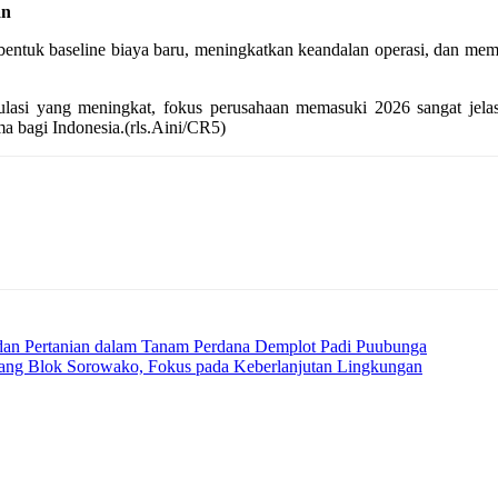
an
ntuk baseline biaya baru, meningkatkan keandalan operasi, dan mempe
gulasi yang meningkat, fokus perusahaan memasuki 2026 sangat jelas
ma bagi Indonesia.(rls.Aini/CR5)
an Pertanian dalam Tanam Perdana Demplot Padi Puubunga
ang Blok Sorowako, Fokus pada Keberlanjutan Lingkungan