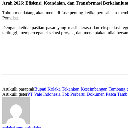
Arah 2026: Efisiensi, Keandalan, dan Transformasi Berkelanjut
Tahun mendatang akan menjadi fase penting ketika perusahaan membe
Pomalaa.
Dengan ketidakpastian pasar yang masih terasa dan ekspektasi re
tertinggi, mempercepat eksekusi proyek, dan menciptakan nilai bersa
Artikulli paraprak
Bupati Kolaka Tekankan Keseimbangan Tambang d
Artikulli tjetër
PT Vale Indonesia Tbk Perbarui Dokumen Pasca Tamb
redaksi seputarkolaka