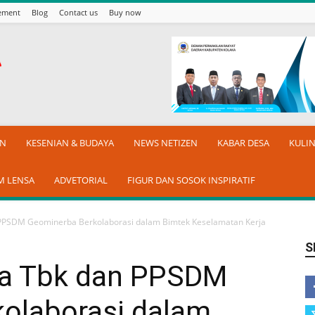
sement
Blog
Contact us
Buy now
AN
KESENIAN & BUDAYA
NEWS NETIZEN
KABAR DESA
KULI
M LENSA
ADVETORIAL
FIGUR DAN SOSOK INSPIRATIF
 PPSDM Geominerba Berkolaborasi dalam Bimtek Keselamatan Kerja
S
ia Tbk dan PPSDM
olaborasi dalam