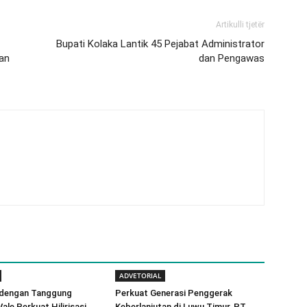
Artikulli tjetër
Bupati Kolaka Lantik 45 Pejabat Administrator
an
dan Pengawas
ADVETORIAL
dengan Tanggung
Perkuat Generasi Penggerak
ale Perkuat Hilirisasi
Keberlanjutan di Luwu Timur, PT