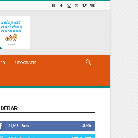
NER
INFOGRAFIS
IDEBAR
21,915
Fans
SUKA