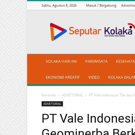
Sabtu, Agustus 8, 2026
Masuk / Bergabung
Adverti
seputarkolaka.id
KOLAKA HARI INI
PARIWISATA
KESEHAT
EKONOMI KREATIF
VIDEO
KOLAKA DALA
Beranda
ADVETORIAL
PT Vale Indonesia Tbk dan
ADVETORIAL
PT Vale Indones
Geominerba Berk