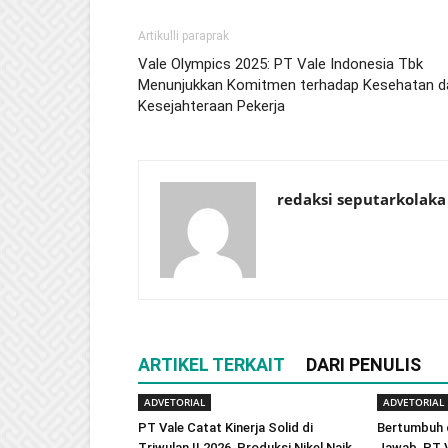
Artikulli paraprak
Vale Olympics 2025: PT Vale Indonesia Tbk
Menunjukkan Komitmen terhadap Kesehatan d
Kesejahteraan Pekerja
redaksi seputarkolaka
ARTIKEL TERKAIT
DARI PENULIS
ADVETORIAL
ADVETORIAL
PT Vale Catat Kinerja Solid di
Bertumbuh 
Triwulan II 2026, Produksi Nikel Naik
Jawab, PT V