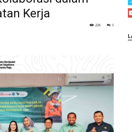
tan Kerja
226
0
L