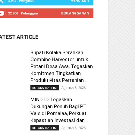
3,912
Pengikut
MENGIKUTI
22,800
Pelanggan
BERLANGGANAN
ATEST ARTICLE
Bupati Kolaka Serahkan
Combine Harvester untuk
Petani Desa Awa, Tegaskan
Komitmen Tingkatkan
Produktivitas Pertanian...
Agustus 5, 2026
KOLAKA HARI INI
MIND ID Tegaskan
Dukungan Penuh Bagi PT
Vale di Pomalaa, Perkuat
Kepastian Investasi dan...
Agustus 5, 2026
KOLAKA HARI INI