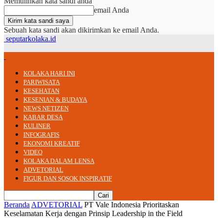
Memulihkan kata sandi anda
email Anda
Sebuah kata sandi akan dikirimkan ke email Anda.
seputarkolaka.id
KOLAKA HARI INI
PARIWISATA
KESEHATAN
KESENIAN & BUDAYA
NEWS NETIZEN
KABAR DESA
KULINER
INFOGRAFIS
EKONOMI KREATIF
VIDEO
KOLAKA DALAM LENSA
ADVETORIAL
FIGUR DAN SOSOK INSPIRATIF
Beranda
ADVETORIAL
PT Vale Indonesia Prioritaskan
Keselamatan Kerja dengan Prinsip Leadership in the Field