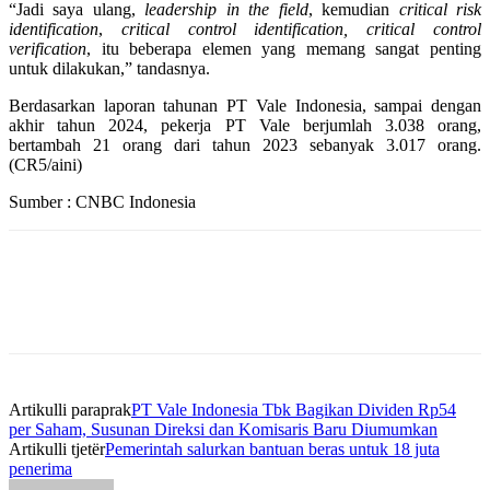
“Jadi saya ulang,
leadership in the field
, kemudian
critical risk
identification
,
critical control identification, critical control
verification
, itu beberapa elemen yang memang sangat penting
untuk dilakukan,” tandasnya.
Berdasarkan laporan tahunan PT Vale Indonesia, sampai dengan
akhir tahun 2024, pekerja PT Vale berjumlah 3.038 orang,
bertambah 21 orang dari tahun 2023 sebanyak 3.017 orang.
(CR5/aini)
Sumber : CNBC Indonesia
Artikulli paraprak
PT Vale Indonesia Tbk Bagikan Dividen Rp54
per Saham, Susunan Direksi dan Komisaris Baru Diumumkan
Artikulli tjetër
Pemerintah salurkan bantuan beras untuk 18 juta
penerima