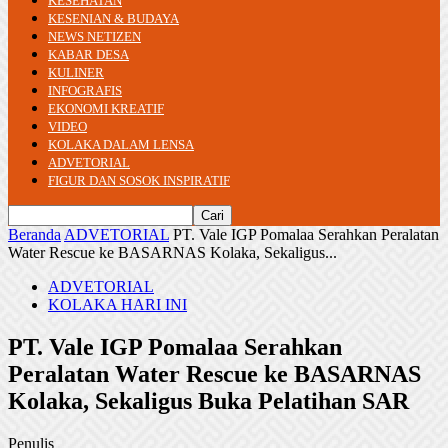
KESEHATAN
KESENIAN & BUDAYA
NEWS NETIZEN
KABAR DESA
KULINER
INFOGRAFIS
EKONOMI KREATIF
VIDEO
KOLAKA DALAM LENSA
ADVETORIAL
FIGUR DAN SOSOK INSPIRATIF
Beranda
ADVETORIAL
PT. Vale IGP Pomalaa Serahkan Peralatan
Water Rescue ke BASARNAS Kolaka, Sekaligus...
ADVETORIAL
KOLAKA HARI INI
PT. Vale IGP Pomalaa Serahkan
Peralatan Water Rescue ke BASARNAS
Kolaka, Sekaligus Buka Pelatihan SAR
Penulis