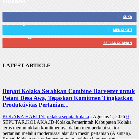
SIDEBAR
21,915
Fans
SUKA
3,912
Pengikut
MENGIKUTI
22,800
Pelanggan
BERLANGGANAN
LATEST ARTICLE
Bupati Kolaka Serahkan Combine Harvester untuk
Petani Desa Awa, Tegaskan Komitmen Tingkatkan
Produktivitas Pertanian...
KOLAKA HARI INI
redaksi seputarkolaka
-
Agustus 5, 2026
0
SEPUTAR,KOLAKA.ID-Kolaka,Pemerintah Kabupaten Kolaka
terus menunjukkan komitmennya dalam memperkuat sektor
pertanian melalui modernisasi alat dan mesin pertanian (Alsintan).
Bupati Kolaka secara langsung menyerahkan bantuan satu...