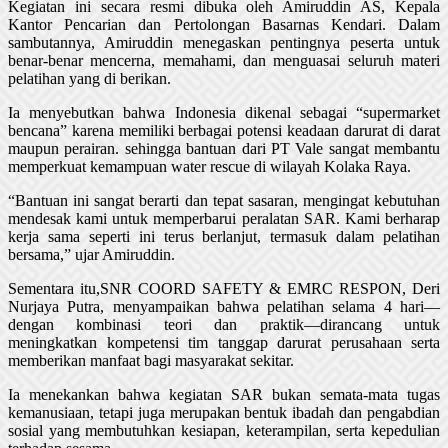
Kegiatan ini secara resmi dibuka oleh Amiruddin AS, Kepala
Kantor Pencarian dan Pertolongan Basarnas Kendari. Dalam
sambutannya, Amiruddin menegaskan pentingnya peserta untuk
benar-benar mencerna, memahami, dan menguasai seluruh materi
pelatihan yang di berikan.
Ia menyebutkan bahwa Indonesia dikenal sebagai “supermarket
bencana” karena memiliki berbagai potensi keadaan darurat di darat
maupun perairan. sehingga bantuan dari PT Vale sangat membantu
memperkuat kemampuan water rescue di wilayah Kolaka Raya.
“Bantuan ini sangat berarti dan tepat sasaran, mengingat kebutuhan
mendesak kami untuk memperbarui peralatan SAR. Kami berharap
kerja sama seperti ini terus berlanjut, termasuk dalam pelatihan
bersama,” ujar Amiruddin.
Sementara itu,SNR COORD SAFETY & EMRC RESPON, Deri
Nurjaya Putra, menyampaikan bahwa pelatihan selama 4 hari—
dengan kombinasi teori dan praktik—dirancang untuk
meningkatkan kompetensi tim tanggap darurat perusahaan serta
memberikan manfaat bagi masyarakat sekitar.
Ia menekankan bahwa kegiatan SAR bukan semata-mata tugas
kemanusiaan, tetapi juga merupakan bentuk ibadah dan pengabdian
sosial yang membutuhkan kesiapan, keterampilan, serta kepedulian