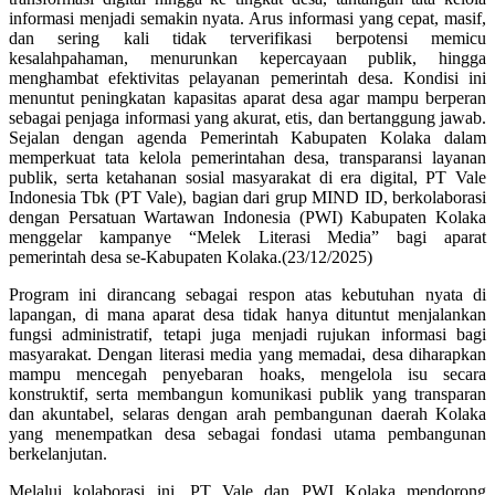
informasi menjadi semakin nyata. Arus informasi yang cepat, masif,
dan sering kali tidak terverifikasi berpotensi memicu
kesalahpahaman, menurunkan kepercayaan publik, hingga
menghambat efektivitas pelayanan pemerintah desa. Kondisi ini
menuntut peningkatan kapasitas aparat desa agar mampu berperan
sebagai penjaga informasi yang akurat, etis, dan bertanggung jawab.
Sejalan dengan agenda Pemerintah Kabupaten Kolaka dalam
memperkuat tata kelola pemerintahan desa, transparansi layanan
publik, serta ketahanan sosial masyarakat di era digital, PT Vale
Indonesia Tbk (PT Vale), bagian dari grup MIND ID, berkolaborasi
dengan Persatuan Wartawan Indonesia (PWI) Kabupaten Kolaka
menggelar kampanye “Melek Literasi Media” bagi aparat
pemerintah desa se-Kabupaten Kolaka.(23/12/2025)
Program ini dirancang sebagai respon atas kebutuhan nyata di
lapangan, di mana aparat desa tidak hanya dituntut menjalankan
fungsi administratif, tetapi juga menjadi rujukan informasi bagi
masyarakat. Dengan literasi media yang memadai, desa diharapkan
mampu mencegah penyebaran hoaks, mengelola isu secara
konstruktif, serta membangun komunikasi publik yang transparan
dan akuntabel, selaras dengan arah pembangunan daerah Kolaka
yang menempatkan desa sebagai fondasi utama pembangunan
berkelanjutan.
Melalui kolaborasi ini, PT Vale dan PWI Kolaka mendorong