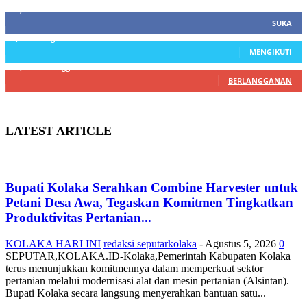
21,915
Fans
SUKA
3,912
Pengikut
MENGIKUTI
22,800
Pelanggan
BERLANGGANAN
LATEST ARTICLE
Bupati Kolaka Serahkan Combine Harvester untuk
Petani Desa Awa, Tegaskan Komitmen Tingkatkan
Produktivitas Pertanian...
KOLAKA HARI INI
redaksi seputarkolaka
-
Agustus 5, 2026
0
SEPUTAR,KOLAKA.ID-Kolaka,Pemerintah Kabupaten Kolaka
terus menunjukkan komitmennya dalam memperkuat sektor
pertanian melalui modernisasi alat dan mesin pertanian (Alsintan).
Bupati Kolaka secara langsung menyerahkan bantuan satu...