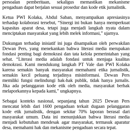
persoalan pemberitaan, sekaligus memastikan mekanisme
pengaduan dapat berjalan sesuai prosedur dan kode etik jurnalistik.
Ketua PWI Kolaka, Abdul Saban, menyampaikan apresiasinya
terhadap kolaborasi tersebut, “Sinergi ini bukan hanya memperkuat
kapasitas aparat desa, tetapi juga menjadi langkah nyata dalam
menciptakan masyarakat yang lebih melek informasi,” ujarnya.
Dukungan terhadap inisiatif ini juga disampaikan oleh perwakilan
Dewan Pers, yang menekankan bahwa literasi media merupakan
fondasi penting bagi demokrasi dan tata kelola pemerintahan yang
sehat. “Literasi media adalah fondasi untuk menjaga kualitas
demokrasi. Kami mendukung langkah PT Vale dan PWI Kolaka
karena semakin banyak masyarakat memahami etika jurnalistik,
semakin kecil peluang terjadinya misinformasi. Dewan Pers
memiliki fungsi melindungi hak-hak publik, tidak hanya jurnalis.
Jika ada pelanggaran kode etik oleh media, masyarakat berhak
melaporkannya kepada kami,” ungkapnya.
Sebagai konteks nasional, sepanjang tahun 2025 Dewan Pers
mencatat lebih dari 1600 pengaduan terkait dugaan pelanggaran
kode etik jurnalistik, dengan sekitar 70% laporan berasal dari
masyarakat umum. Data ini menunjukkan bahwa literasi media
menjadi kebutuhan mendesak agar masyarakat, termasuk aparatur
desa, memahami hak dan mekanisme pengaduan secara tepat.