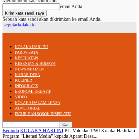
Memulihkan kata sandi anda
email Anda
Sebuah kata sandi akan dikirimkan ke email Anda.
seputarkolaka.id
KOLAKA HARI INI
PARIWISATA
KESEHATAN
KESENIAN & BUDAYA
NEWS NETIZEN
KABAR DESA
KULINER
INFOGRAFIS
EKONOMI KREATIF
VIDEO
KOLAKA DALAM LENSA
ADVETORIAL
FIGUR DAN SOSOK INSPIRATIF
Beranda
KOLAKA HARI INI
PT. Vale dan PWI Kolaka Hadirkan
Program “Literasi Media” kepada Aparat Desa...