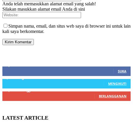
Anda telah memasukkan alamat email yang salah!
Silakan masukkan alamat email Anda di sini
Simpan nama, email, dan situs web saya di browser ini untuk lain
kali saya berkomentar.
SIDEBAR
21,915
Fans
SUKA
3,912
Pengikut
MENGIKUTI
22,800
Pelanggan
BERLANGGANAN
LATEST ARTICLE