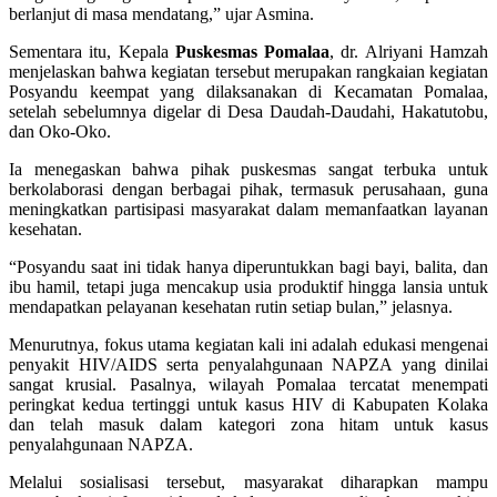
berlanjut di masa mendatang,” ujar Asmina.
Sementara itu, Kepala
Puskesmas Pomalaa
, dr. Alriyani Hamzah
menjelaskan bahwa kegiatan tersebut merupakan rangkaian kegiatan
Posyandu keempat yang dilaksanakan di Kecamatan Pomalaa,
setelah sebelumnya digelar di Desa Daudah-Daudahi, Hakatutobu,
dan Oko-Oko.
Ia menegaskan bahwa pihak puskesmas sangat terbuka untuk
berkolaborasi dengan berbagai pihak, termasuk perusahaan, guna
meningkatkan partisipasi masyarakat dalam memanfaatkan layanan
kesehatan.
“Posyandu saat ini tidak hanya diperuntukkan bagi bayi, balita, dan
ibu hamil, tetapi juga mencakup usia produktif hingga lansia untuk
mendapatkan pelayanan kesehatan rutin setiap bulan,” jelasnya.
Menurutnya, fokus utama kegiatan kali ini adalah edukasi mengenai
penyakit HIV/AIDS serta penyalahgunaan NAPZA yang dinilai
sangat krusial. Pasalnya, wilayah Pomalaa tercatat menempati
peringkat kedua tertinggi untuk kasus HIV di Kabupaten Kolaka
dan telah masuk dalam kategori zona hitam untuk kasus
penyalahgunaan NAPZA.
Melalui sosialisasi tersebut, masyarakat diharapkan mampu