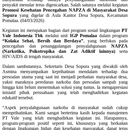
penyakit menular terus digencarkan. Salah satunya melalui kegiatan
Promosi Kesehatan Pencegahan NAPZA di Masyarakat Desa
Sopura
yang digelar di Aula Kantor Desa Sopura, Kecamatan
Pomalaa. (04/03/2026)
Kegiatan ini merupakan bagian dari program sosial lingkungan
PT
Vale Indonesia Tbk
melalui unit
IGP Pomalaa
dalam program
“Kolaka Sehat, Bersih dan Berdaya”
, yang berfokus pada
pencegahan dan penanggulangan penyalahgunaan
NAPZA
(Narkotika, Psikotropika dan Zat Adiktif lainnya)
serta
HIV/AIDS di tengah masyarakat.
Dalam sambutannya, Sekretaris Desa Sopura yang diwakili oleh
Asmina menyampaikan keprihatinan mendalam terhadap dua
persoalan utama yang saat ini menjadi perhatian masyarakat desa,
yakni maraknya peredaran narkoba dan persoalan sampah yang
hingga kini belum menemukan solusi yang tuntas. Ia mengapresiasi
inisiatif pihak perusahaan yang telah menghadirkan kegiatan
edukatif tersebut.
“Aspek penyalahgunaan narkoba di masyarakat sudah cukup
memprihatinkan. Kami sangat berterima kasih kepada manajemen
PT Vale yang telah menghadirkan kegiatan ini. Harapannya,
program-program positif seperti ini, khususnya yang berkaitan
dengan lingkungan hidup dan kesehatan masyarakat, dapat terus