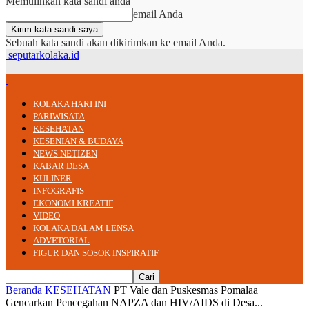
Memulihkan kata sandi anda
email Anda
Sebuah kata sandi akan dikirimkan ke email Anda.
seputarkolaka.id
KOLAKA HARI INI
PARIWISATA
KESEHATAN
KESENIAN & BUDAYA
NEWS NETIZEN
KABAR DESA
KULINER
INFOGRAFIS
EKONOMI KREATIF
VIDEO
KOLAKA DALAM LENSA
ADVETORIAL
FIGUR DAN SOSOK INSPIRATIF
Beranda
KESEHATAN
PT Vale dan Puskesmas Pomalaa
Gencarkan Pencegahan NAPZA dan HIV/AIDS di Desa...