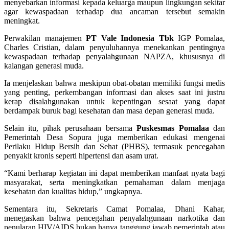
menyebarkan informasi kepada keluarga maupun lingkungan sekitar
agar kewaspadaan terhadap dua ancaman tersebut semakin
meningkat.
Perwakilan manajemen
PT Vale Indonesia Tbk
IGP Pomalaa,
Charles Cristian, dalam penyuluhannya menekankan pentingnya
kewaspadaan terhadap penyalahgunaan NAPZA, khususnya di
kalangan generasi muda.
Ia menjelaskan bahwa meskipun obat-obatan memiliki fungsi medis
yang penting, perkembangan informasi dan akses saat ini justru
kerap disalahgunakan untuk kepentingan sesaat yang dapat
berdampak buruk bagi kesehatan dan masa depan generasi muda.
Selain itu, pihak perusahaan bersama
Puskesmas Pomalaa
dan
Pemerintah Desa Sopura juga memberikan edukasi mengenai
Perilaku Hidup Bersih dan Sehat (PHBS), termasuk pencegahan
penyakit kronis seperti hipertensi dan asam urat.
“Kami berharap kegiatan ini dapat memberikan manfaat nyata bagi
masyarakat, serta meningkatkan pemahaman dalam menjaga
kesehatan dan kualitas hidup,” ungkapnya.
Sementara itu, Sekretaris Camat Pomalaa, Dhani Kahar,
menegaskan bahwa pencegahan penyalahgunaan narkotika dan
penularan HIV/AIDS bukan hanya tanggung jawab pemerintah atau