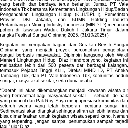
yang bersih dan berdaya terus berlanjut. Jumat, PT Vale
Indonesia Tbk bersama Kementerian Lingkungan Hidup/Badan
Pengendalian Lingkungan Hidup (KLH/BPLH), Pemerintah
Provinsi DKI Jakarta, dan BUMN Holding Industri
Pertambangan Mining Industry Indonesia (MIND ID) menanam
pohon di kawasan Waduk Dukuh I, Jakarta Timur, dalam
rangka Festival Sungai Cipinang 2025. (31/10/2025) )
Kegiatan ini merupakan bagian dari Gerakan Bersih Sungai
Cipinang yang menjadi proyek percontohan pengelolaan
sungai berbasis masyarakat. Dipimpin langsung oleh Wakil
Menteri Lingkungan Hidup, Diaz Hendropriyono, kegiatan ini
melibatkan lebih dari 500 peserta dari berbagai kalangan,
termasuk Pejabat Tinggi KLH, Direksi MIND ID, PT Aneka
Tambang Tbk, dan PT Vale Indonesia Tbk, komunitas peduli
sungai, masyarakat sekitar, serta dunia usaha.
“Daerah ini akan dikembangkan menjadi kawasan wisata air
yang bermanfaat bagi masyarakat sekitar — sebuah ide baik
yang muncul dari Pak Roy. Saya mengapresiasi komunitas dan
seluruh warga yang telah berperan menjaga sungai ini.
Sedimentasi akan diangkat sehingga aliran air lebih lancar dan
bisa dimanfaatkan untuk kegiatan wisata seperti kano. Namun
yang terpenting, jangan sampai penumpukan sampah terjadi
lagi,” ujar Diaz.