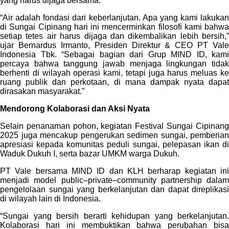
yang harus dijaga bersama.
“Air adalah fondasi dari keberlanjutan. Apa yang kami lakukan
di Sungai Cipinang hari ini mencerminkan filosofi kami bahwa
setiap tetes air harus dijaga dan dikembalikan lebih bersih,”
ujar Bernardus Irmanto, Presiden Direktur & CEO PT Vale
Indonesia Tbk. “Sebagai bagian dari Grup MIND ID, kami
percaya bahwa tanggung jawab menjaga lingkungan tidak
berhenti di wilayah operasi kami, tetapi juga harus meluas ke
ruang publik dan perkotaan, di mana dampak nyata dapat
dirasakan masyarakat.”
Mendorong Kolaborasi dan Aksi Nyata
Selain penanaman pohon, kegiatan Festival Sungai Cipinang
2025 juga mencakup pengerukan sedimen sungai, pemberian
apresiasi kepada komunitas peduli sungai, pelepasan ikan di
Waduk Dukuh I, serta bazar UMKM warga Dukuh.
PT Vale bersama MIND ID dan KLH berharap kegiatan ini
menjadi model public–private–community partnership dalam
pengelolaan sungai yang berkelanjutan dan dapat direplikasi
di wilayah lain di Indonesia.
“Sungai yang bersih berarti kehidupan yang berkelanjutan.
Kolaborasi hari ini membuktikan bahwa perubahan bisa