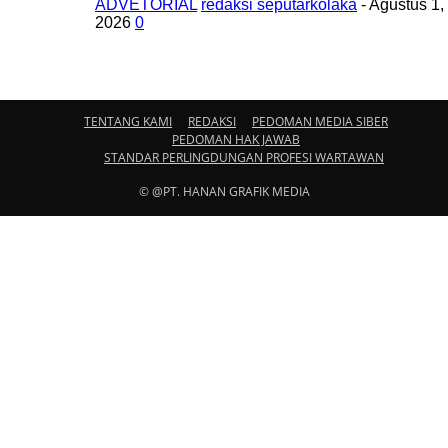
ADVETORIAL
redaksi seputarkolaka
-
Agustus 1,
2026
0
TENTANG KAMI
REDAKSI
PEDOMAN MEDIA SIBER
PEDOMAN HAK JAWAB
STANDAR PERLINGDUNGAN PROFESI WARTAWAN
© @PT. HANAN GRAFIK MEDIA