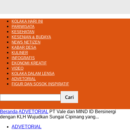
KOLAKA HARI INI
PARIWISATA
KESEHATAN
KESENIAN & BUDAYA
NEWS NETIZEN
KABAR DESA
KULINER
INFOGRAFIS
EKONOMI KREATIF
VIDEO
KOLAKA DALAM LENSA
ADVETORIAL
FIGUR DAN SOSOK INSPIRATIF
Beranda
ADVETORIAL
PT Vale dan MIND ID Bersinergi
dengan KLH Wujudkan Sungai Cipinang yang...
ADVETORIAL