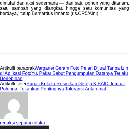
dimulai dari aksi sederhana — dari satu pohon yang ditanam,
satu sampah yang diangkat, hingga satu komunitas yang
berdaya,” tutup Bernardus Irmanto.(rls.CR5/Aini)
Artikulli paraprak
Warganet Geram Foto Pelari Dijual Tanpa Izin
di Aplikasi FotoYu, Pakar Sebut Pengumpulan Datanya Terlalu
Berlebihan
Artikulli tjetër
Bupati Kolaka Resmikan Gereja KIBAID Jemaat
Polenga, Tekankan Pentingnya Toleransi Antarumat
redaksi seputarkolaka