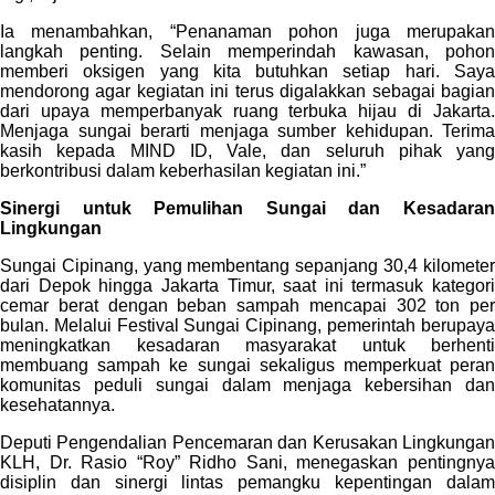
Ia menambahkan, “Penanaman pohon juga merupakan
langkah penting. Selain memperindah kawasan, pohon
memberi oksigen yang kita butuhkan setiap hari. Saya
mendorong agar kegiatan ini terus digalakkan sebagai bagian
dari upaya memperbanyak ruang terbuka hijau di Jakarta.
Menjaga sungai berarti menjaga sumber kehidupan. Terima
kasih kepada MIND ID, Vale, dan seluruh pihak yang
berkontribusi dalam keberhasilan kegiatan ini.”
Sinergi untuk Pemulihan Sungai dan Kesadaran
Lingkungan
Sungai Cipinang, yang membentang sepanjang 30,4 kilometer
dari Depok hingga Jakarta Timur, saat ini termasuk kategori
cemar berat dengan beban sampah mencapai 302 ton per
bulan. Melalui Festival Sungai Cipinang, pemerintah berupaya
meningkatkan kesadaran masyarakat untuk berhenti
membuang sampah ke sungai sekaligus memperkuat peran
komunitas peduli sungai dalam menjaga kebersihan dan
kesehatannya.
Deputi Pengendalian Pencemaran dan Kerusakan Lingkungan
KLH, Dr. Rasio “Roy” Ridho Sani, menegaskan pentingnya
disiplin dan sinergi lintas pemangku kepentingan dalam