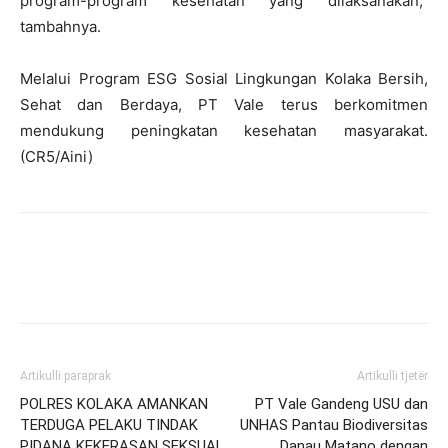
program-program kesehatan yang dilaksanakan,”
tambahnya.
Melalui Program ESG Sosial Lingkungan
Kolaka Bersih,
Sehat dan Berdaya
, PT Vale terus berkomitmen
mendukung peningkatan kesehatan masyarakat.
(CR5/Aini)
Artikulli paraprak
Artikulli tjetër
POLRES KOLAKA AMANKAN
PT Vale Gandeng USU dan
TERDUGA PELAKU TINDAK
UNHAS Pantau Biodiversitas
PIDANA KEKERASAN SEKSUAL
Danau Matano dengan