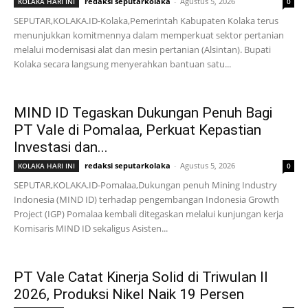
redaksi seputarkolaka
-
Agustus 5, 2026
KOLAKA HARI INI
0
SEPUTAR,KOLAKA.ID-Kolaka,Pemerintah Kabupaten Kolaka terus
menunjukkan komitmennya dalam memperkuat sektor pertanian
melalui modernisasi alat dan mesin pertanian (Alsintan). Bupati
Kolaka secara langsung menyerahkan bantuan satu...
MIND ID Tegaskan Dukungan Penuh Bagi
PT Vale di Pomalaa, Perkuat Kepastian
Investasi dan...
redaksi seputarkolaka
-
Agustus 5, 2026
KOLAKA HARI INI
0
SEPUTAR,KOLAKA.ID-Pomalaa,Dukungan penuh Mining Industry
Indonesia (MIND ID) terhadap pengembangan Indonesia Growth
Project (IGP) Pomalaa kembali ditegaskan melalui kunjungan kerja
Komisaris MIND ID sekaligus Asisten...
PT Vale Catat Kinerja Solid di Triwulan II
2026, Produksi Nikel Naik 19 Persen