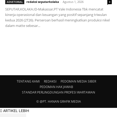
redaksi seputarkolaka
-
Agustus 1, 2026
ADVETORIAL
0
SEPUTAR,KOLAKA.ID-Makassar,PT Vale Indonesia Tbk mencatat
kinerja operasional dan keuangan yang positif sepanjang triwulan
kedua 2026 (2T26). Perseroan berhasil meningkatkan produksi nikel
dalam matte sebesar...
TENTANG KAMI
REDAKSI
PEDOMAN MEDIA SIBER
PEDOMAN HAK JAWAB
STANDAR PERLINGDUNGAN PROFESI WARTAWAN
© @PT. HANAN GRAFIK MEDIA
ARTIKEL LEBIH