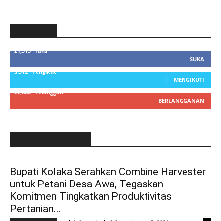
SIDEBAR
21,915
Fans
SUKA
3,912
Pengikut
MENGIKUTI
22,800
Pelanggan
BERLANGGANAN
LATEST ARTICLE
Bupati Kolaka Serahkan Combine Harvester
untuk Petani Desa Awa, Tegaskan
Komitmen Tingkatkan Produktivitas
Pertanian...