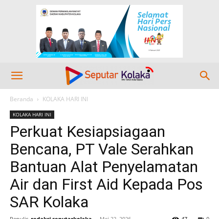
Beranda
KOLAKA HARI INI
KOLAKA HARI INI
Perkuat Kesiapsiagaan
Bencana, PT Vale Serahkan
Bantuan Alat Penyelamatan
Air dan First Aid Kepada Pos
SAR Kolaka
Penulis
redaksi seputarkolaka
-
Mei 22, 2026
47
0