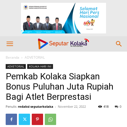
Beranda
ADVETORIAL
ADVETORIAL
KOLAKA HARI INI
Pemkab Kolaka Siapkan
Bonus Puluhan Juta Rupiah
Bagi Atlet Berprestasi
Penulis
redaksi seputarkolaka
-
November 22, 2022
418
0