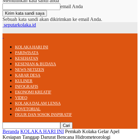
Memulihkan kata sandi anda
email Anda
Sebuah kata sandi akan dikirimkan ke email Anda.
seputarkolaka.id
KOLAKA HARI INI
PARIWISATA
KESEHATAN
KESENIAN & BUDAYA
NEWS NETIZEN
KABAR DESA
KULINER
INFOGRAFIS
EKONOMI KREATIF
VIDEO
KOLAKA DALAM LENSA
ADVETORIAL
FIGUR DAN SOSOK INSPIRATIF
Beranda
KOLAKA HARI INI
Pemkab Kolaka Gelar Apel
Kesiapan Tanggap Darurat Bencana Hidrometeorologi