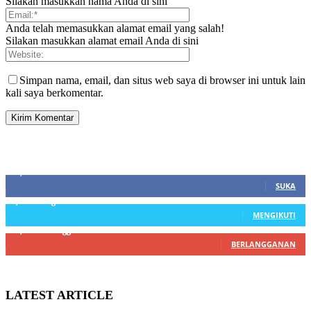
Silakan masukkan nama Anda di sini
Anda telah memasukkan alamat email yang salah!
Silakan masukkan alamat email Anda di sini
Simpan nama, email, dan situs web saya di browser ini untuk lain
kali saya berkomentar.
SIDEBAR
21,915
Fans
SUKA
3,912
Pengikut
MENGIKUTI
22,800
Pelanggan
BERLANGGANAN
LATEST ARTICLE