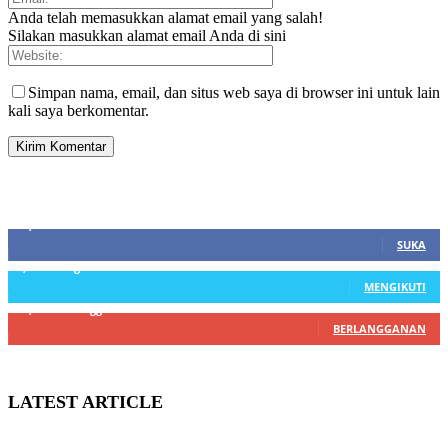
Anda telah memasukkan alamat email yang salah!
Silakan masukkan alamat email Anda di sini
Simpan nama, email, dan situs web saya di browser ini untuk lain
kali saya berkomentar.
SIDEBAR
21,915
Fans
SUKA
3,912
Pengikut
MENGIKUTI
22,800
Pelanggan
BERLANGGANAN
LATEST ARTICLE