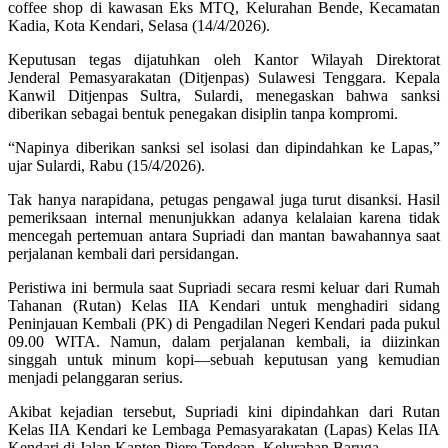
coffee shop di kawasan Eks MTQ, Kelurahan Bende, Kecamatan
Kadia, Kota Kendari, Selasa (14/4/2026).
Keputusan tegas dijatuhkan oleh Kantor Wilayah Direktorat
Jenderal Pemasyarakatan (Ditjenpas) Sulawesi Tenggara. Kepala
Kanwil Ditjenpas Sultra, Sulardi, menegaskan bahwa sanksi
diberikan sebagai bentuk penegakan disiplin tanpa kompromi.
“Napinya diberikan sanksi sel isolasi dan dipindahkan ke Lapas,”
ujar Sulardi, Rabu (15/4/2026).
Tak hanya narapidana, petugas pengawal juga turut disanksi. Hasil
pemeriksaan internal menunjukkan adanya kelalaian karena tidak
mencegah pertemuan antara Supriadi dan mantan bawahannya saat
perjalanan kembali dari persidangan.
Peristiwa ini bermula saat Supriadi secara resmi keluar dari Rumah
Tahanan (Rutan) Kelas IIA Kendari untuk menghadiri sidang
Peninjauan Kembali (PK) di Pengadilan Negeri Kendari pada pukul
09.00 WITA. Namun, dalam perjalanan kembali, ia diizinkan
singgah untuk minum kopi—sebuah keputusan yang kemudian
menjadi pelanggaran serius.
Akibat kejadian tersebut, Supriadi kini dipindahkan dari Rutan
Kelas IIA Kendari ke Lembaga Pemasyarakatan (Lapas) Kelas IIA
Kendari di Jalan Kapten Piere Tendean, Kelurahan Baruga.