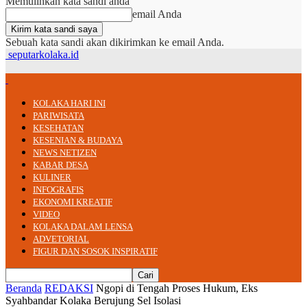
Memulihkan kata sandi anda
email Anda
Sebuah kata sandi akan dikirimkan ke email Anda.
seputarkolaka.id
KOLAKA HARI INI
PARIWISATA
KESEHATAN
KESENIAN & BUDAYA
NEWS NETIZEN
KABAR DESA
KULINER
INFOGRAFIS
EKONOMI KREATIF
VIDEO
KOLAKA DALAM LENSA
ADVETORIAL
FIGUR DAN SOSOK INSPIRATIF
Beranda
REDAKSI
Ngopi di Tengah Proses Hukum, Eks
Syahbandar Kolaka Berujung Sel Isolasi