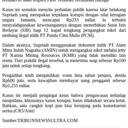
Kasus ini semakin menyita perhatian publik karena latar belakang
Supriadi yang merupakan terpidana korupsi dengan nilai kerugian
negara fantastis, mencapai Rp233 miliar. Ia terbukti
menyalahgunakan kewenangannya dengan menerbitkan Surat Izin
Berlayar (SIB) bagi 12 kapal tongkang pengangkut nikel dari
tambang ilegal milik PT Pandu Citra Mulia (PCM).
Dalam aksinya, Supriadi menggunakan dokumen milik PT Alam
Mitra Indah Nugraha (AMIN) untuk mengangkut nikel melalui jetty
PT Kurnia Mining Resources (KMR) yang tidak memiliki izin
resmi. Dari praktik ilegal tersebut, ia menerima suap sebesar Rp100
juta untuk setiap tongkang.
Pengadilan telah menjatuhkan vonis lima tahun penjara, denda
Rp600 juta, serta kewajiban membayar uang pengganti sebesar
Rp1,255 miliar.
Kasus ini menjadi pengingat keras bahwa pengawasan terhadap
narapidana, khususnya kasus korupsi, harus dilakukan secara ketat.
Bahkan, satu cangkir kopi pun bisa berujung pada konsekuensi
serius.(CR5/Aini)
Sumber:TRIBUNNEWSSULTRA.COM