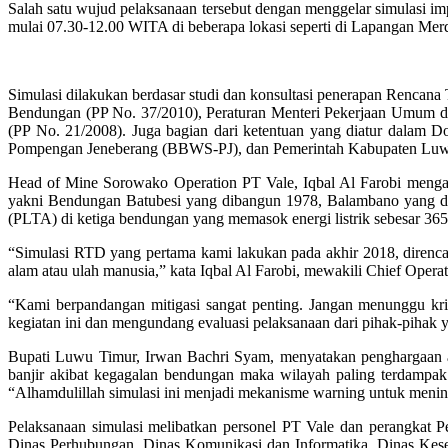
Salah satu wujud pelaksanaan tersebut dengan menggelar simulasi 
mulai 07.30-12.00 WITA di beberapa lokasi seperti di Lapangan M
Simulasi dilakukan berdasar studi dan konsultasi penerapan Renca
Bendungan (PP No. 37/2010), Peraturan Menteri Pekerjaan Umum 
(PP No. 21/2008). Juga bagian dari ketentuan yang diatur dalam 
Pompengan Jeneberang (BBWS-PJ), dan Pemerintah Kabupaten Luwu
Head of Mine Sorowako Operation PT Vale, Iqbal Al Farobi mengat
yakni Bendungan Batubesi yang dibangun 1978, Balambano yang dib
(PLTA) di ketiga bendungan yang memasok energi listrik sebesar 3
“Simulasi RTD yang pertama kami lakukan pada akhir 2018, direncana
alam atau ulah manusia,” kata Iqbal Al Farobi, mewakili Chief Opera
“Kami berpandangan mitigasi sangat penting. Jangan menunggu krisi
kegiatan ini dan mengundang evaluasi pelaksanaan dari pihak-pihak ya
Bupati Luwu Timur, Irwan Bachri Syam, menyatakan penghargaan atas
banjir akibat kegagalan bendungan maka wilayah paling terdampak a
“Alhamdulillah simulasi ini menjadi mekanisme warning untuk mening
Pelaksanaan simulasi melibatkan personel PT Vale dan perangka
Dinas Perhubungan, Dinas Komunikasi dan Informatika, Dinas Kese