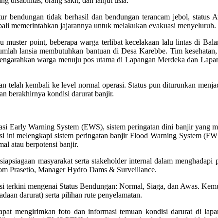
 disabilitas, orang sakit, dan lanjut usia.
tur bendungan tidak berhasil dan bendungan terancam jebol, status 
bali memerintahkan jajarannya untuk melakukan evakuasi menyeluruh.
u muster point, beberapa warga terlibat kecelakaan lalu lintas di Ba
jumlah lansia membutuhkan bantuan di Desa Karebbe. Tim kesehatan,
mengarahkan warga menuju pos utama di Lapangan Merdeka dan Lapan
n telah kembali ke level normal operasi. Status pun diturunkan menja
berakhirnya kondisi darurat banjir.
i Early Warning System (EWS), sistem peringatan dini banjir yang mem
si ini melengkapi sistem peringatan banjir Flood Warning System (FW
al atau berpotensi banjir.
apsiagaan masyarakat serta stakeholder internal dalam menghadapi p
nom Prasetio, Manager Hydro Dams & Surveillance.
 terkini mengenai Status Bendungan: Normal, Siaga, dan Awas. Kemud
daan darurat) serta pilihan rute penyelamatan.
pat mengirimkan foto dan informasi temuan kondisi darurat di lap