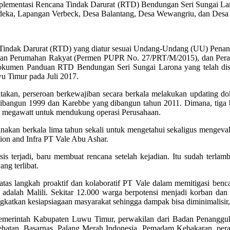
implementasi Rencana Tindak Darurat (RTD) Bendungan Seri Sungai Lar
erdeka, Lapangan Verbeck, Desa Balantang, Desa Wewangriu, dan Des
na Tindak Darurat (RTD) yang diatur sesuai Undang-Undang (UU) Pena
dan Perumahan Rakyat (Permen PUPR No. 27/PRT/M/2015), dan Perat
Dokumen Panduan RTD Bendungan Seri Sungai Larona yang telah dise
 Timur pada Juli 2017.
akan, perseroan berkewajiban secara berkala melakukan updating d
angun 1999 dan Karebbe yang dibangun tahun 2011. Dimana, tiga be
65 megawatt untuk mendukung operasi Perusahaan.
kan berkala lima tahun sekali untuk mengetahui sekaligus mengevalua
tion and Infra PT Vale Abu Ashar.
s terjadi, baru membuat rencana setelah kejadian. Itu sudah terlamba
ng terlibat.
 langkah proaktif dan kolaboratif PT Vale dalam memitigasi bencana
dalah Malili. Sekitar 12.000 warga berpotensi menjadi korban dan k
katkan kesiapsiagaan masyarakat sehingga dampak bisa diminimalisir,”
t Pemerintah Kabupaten Luwu Timur, perwakilan dari Badan Penangg
hatan, Basarnas, Palang Merah Indonesia, Pemadam Kebakaran, perang