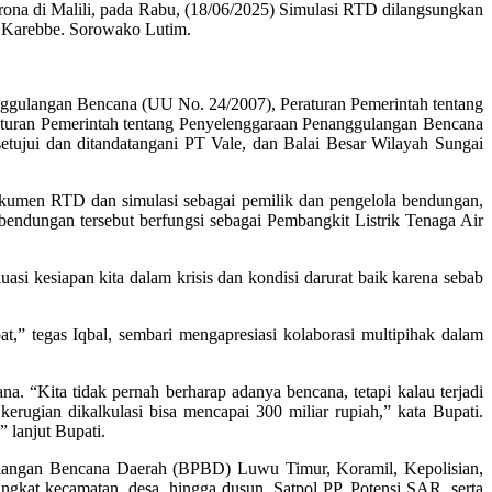
ona di Malili, pada Rabu, (18/06/2025) Simulasi RTD dilangsungkan
a Karebbe. Sorowako Lutim.
nggulangan Bencana (UU No. 24/2007), Peraturan Pemerintah tentang
uran Pemerintah tentang Penyelenggaraan Penanggulangan Bencana
tujui dan ditandatangani PT Vale, dan Balai Besar Wilayah Sungai
okumen RTD dan simulasi sebagai pemilik dan pengelola bendungan,
ndungan tersebut berfungsi sebagai Pembangkit Listrik Tenaga Air
si kesiapan kita dalam krisis dan kondisi darurat baik karena sebab
t,” tegas Iqbal, sembari mengapresiasi kolaborasi multipihak dalam
. “Kita tidak pernah berharap adanya bencana, tetapi kalau terjadi
erugian dikalkulasi bisa mencapai 300 miliar rupiah,” kata Bupati.
 lanjut Bupati.
ulangan Bencana Daerah (BPBD) Luwu Timur, Koramil, Kepolisian,
kat kecamatan, desa, hingga dusun, Satpol PP, Potensi SAR, serta