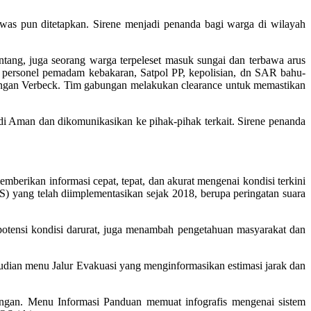
Awas pun ditetapkan. Sirene menjadi penanda bagi warga di wilayah
lantang, juga seorang warga terpeleset masuk sungai dan terbawa arus
 personel pemadam kebakaran, Satpol PP, kepolisian, dn SAR bahu-
gan Verbeck. Tim gabungan melakukan clearance untuk memastikan
di Aman dan dikomunikasikan ke pihak-pihak terkait. Sirene penanda
berikan informasi cepat, tepat, dan akurat mengenai kondisi terkini
S) yang telah diimplementasikan sejak 2018, berupa peringatan suara
otensi kondisi darurat, juga menambah pengetahuan masyarakat dan
ian menu Jalur Evakuasi yang menginformasikan estimasi jarak dan
angan. Menu Informasi Panduan memuat infografis mengenai sistem