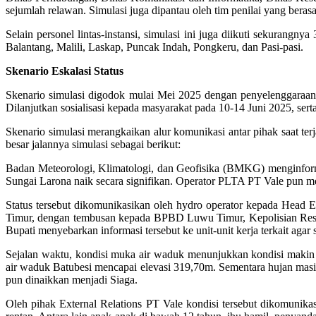
sejumlah relawan. Simulasi juga dipantau oleh tim penilai yang b
Selain personel lintas-instansi, simulasi ini juga diikuti sekuran
Balantang, Malili, Laskap, Puncak Indah, Pongkeru, dan Pasi-pasi.
Skenario Eskalasi Status
Skenario simulasi digodok mulai Mei 2025 dengan penyelenggaraan T
Dilanjutkan sosialisasi kepada masyarakat pada 10-14 Juni 2025, serta
Skenario simulasi merangkaikan alur komunikasi antar pihak saat terja
besar jalannya simulasi sebagai berikut:
Badan Meteorologi, Klimatologi, dan Geofisika (BMKG) menginforma
Sungai Larona naik secara signifikan. Operator PLTA PT Vale pun m
Status tersebut dikomunikasikan oleh hydro operator kepada He
Timur, dengan tembusan kepada BPBD Luwu Timur, Kepolisian Resor
Bupati menyebarkan informasi tersebut ke unit-unit kerja terkait agar s
Sejalan waktu, kondisi muka air waduk menunjukkan kondisi maki
air waduk Batubesi mencapai elevasi 319,70m. Sementara hujan masih 
pun dinaikkan menjadi Siaga.
Oleh pihak External Relations PT Vale kondisi tersebut dikomunik