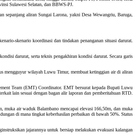
vinsi Sulawesi Selatan, dan BBWS-PJ.
taran sepanjang aliran Sungai Larona, yakni Desa Wewangriu, Baruga,
nario-skenario koordinasi dan tindakan penanganan situasi darurat.
ondisi darurat, serta teknis pengakhiran kondisi darurat. Secara garis
us mengguyur wilayah Luwu Timur, membuat ketinggian air di aliran
gement Team (EMT) Coordinator. EMT bersurat kepada Bupati Luwu
ait lain sesuai dengan bagan alir laporan dan pemberitahuan RTD.
0m, muka air waduk Balambano mencapai elevasi 166,50m, dan muka
endungan di mana tingkat keberhasilan perbaikan di bawah 50%. Status
instruksikan jajarannya untuk bersiap melakukan evakuasi kalangan