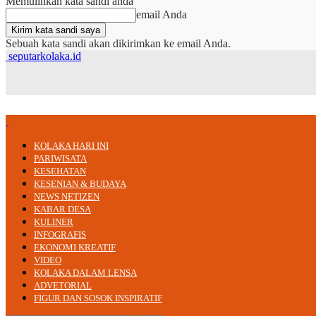
Memulihkan kata sandi anda
email Anda
Sebuah kata sandi akan dikirimkan ke email Anda.
seputarkolaka.id
KOLAKA HARI INI
PARIWISATA
KESEHATAN
KESENIAN & BUDAYA
NEWS NETIZEN
KABAR DESA
KULINER
INFOGRAFIS
EKONOMI KREATIF
VIDEO
KOLAKA DALAM LENSA
ADVETORIAL
FIGUR DAN SOSOK INSPIRATIF