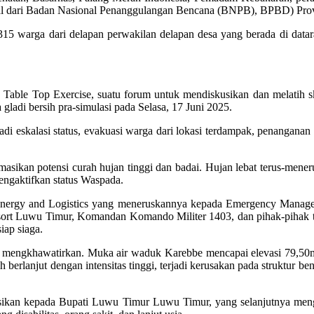
erasal dari Badan Nasional Penanggulangan Bencana (BNPB), BPBD) Pro
gnya 315 warga dari delapan perwakilan delapan desa yang berada di da
able Top Exercise, suatu forum untuk mendiskusikan dan melatih ske
 gladi bersih pra-simulasi pada Selasa, 17 Juni 2025.
di eskalasi status, evakuasi warga dari lokasi terdampak, penanganan k
sikan potensi curah hujan tinggi dan badai. Hujan lebat terus-mener
engaktifkan status Waspada.
ad Energy and Logistics yang meneruskannya kepada Emergency Mana
t Luwu Timur, Komandan Komando Militer 1403, dan pihak-pihak terk
iap siaga.
n mengkhawatirkan. Muka air waduk Karebbe mencapai elevasi 79,5
berlanjut dengan intensitas tinggi, terjadi kerusakan pada struktur b
asikan kepada Bupati Luwu Timur Luwu Timur, yang selanjutnya meng