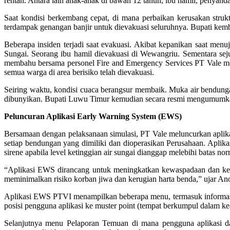
rentan. Antara lain anak-anak di bawah 12 tahun, ibu hamil, penyandang
Saat kondisi berkembang cepat, di mana perbaikan kerusakan struk
terdampak genangan banjir untuk dievakuasi seluruhnya. Bupati kem
Beberapa insiden terjadi saat evakuasi. Akibat kepanikan saat menuj
Sungai. Seorang ibu hamil dievakuasi di Wewangriu. Sementara se
membahu bersama personel Fire and Emergency Services PT Vale 
semua warga di area berisiko telah dievakuasi.
Seiring waktu, kondisi cuaca berangsur membaik. Muka air bendunga
dibunyikan. Bupati Luwu Timur kemudian secara resmi mengumumkan 
Peluncuran Aplikasi Early Warning System (EWS)
Bersamaan dengan pelaksanaan simulasi, PT Vale meluncurkan aplikas
setiap bendungan yang dimiliki dan dioperasikan Perusahaan. Aplika
sirene apabila level ketinggian air sungai dianggap melebihi batas norm
“Aplikasi EWS dirancang untuk meningkatkan kewaspadaan dan kesi
meminimalkan risiko korban jiwa dan kerugian harta benda,” ujar A
Aplikasi EWS PTVI menampilkan beberapa menu, termasuk informasi
posisi pengguna aplikasi ke muster point (tempat berkumpul dalam kea
Selanjutnya menu Pelaporan Temuan di mana pengguna aplikasi da