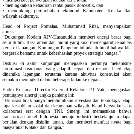
• meningkatkan kehadiran rantai pasok domestik, dan
• mendukung pertumbuhan ekonomi Kabupaten Kolaka dan
wilayah sekitarnya.
Head of Project Pomalaa, Muhammad Rifai, menyampaikan
apresiasi,
“Dukungan Kodam XIV/Hasanuddin memberi energi besar bagi
seluruh tim. Rasa aman dan moral yang kuat memengaruhi kualitas
kerja di lapangan. Kunjungan Pangdam ini adalah bukti bahwa kita
bergerak bersama untuk keberhasilan proyek strategis bangsa.”
Diskusi di akhir kunjungan menegaskan perlunya mekanisme
koordinasi keamanan yang adaptif, cepat, dan responsif terhadap
dinamika lapangan, terutama karena aktivitas konstruksi akan
semakin meningkat dalam beberapa bulan ke depan.
Endra Kusuma, Director External Relations PT Vale, menegaskan
pentingnya sinergi jangka panjang ini:
“Hilirisasi tidak hanya membutuhkan investasi dan teknologi, tetapi
juga kestabilan sosial dan keamanan wilayah. Kami bersyukur atas
kolaborasi erat dengan TNI. Sinergi ini memastikan bahwa
transformasi nikel Indonesia menuju industri berkelanjutan dapat
berjalan dengan disiplin, aman, dan memberi manfaat nyata bagi
masyarakat Kolaka dan bangsa.”