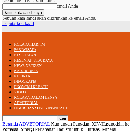
Memulihkan kata sandi anda
email Anda
Sebuah kata sandi akan dikirimkan ke email Anda.
seputarkolaka.id
KOLAKA HARI INI
PARIWISATA
KESEHATAN
KESENIAN & BUDAYA
NEWS NETIZEN
KABAR DESA
KULINER
INFOGRAFIS
EKONOMI KREATIF
VIDEO
KOLAKA DALAM LENSA
ADVETORIAL
FIGUR DAN SOSOK INSPIRATIF
Beranda
ADVETORIAL
Kunjungan Pangdam XIV/Hasanuddin ke
Pomalaa: Sinergi Pertahanan-Industri untuk Hilirisasi Mineral