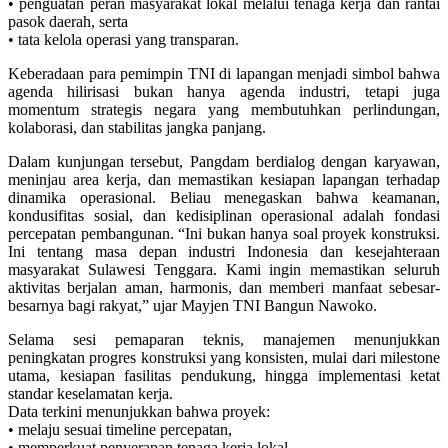
• penguatan peran masyarakat lokal melalui tenaga kerja dan rantai
pasok daerah, serta
• tata kelola operasi yang transparan.
Keberadaan para pemimpin TNI di lapangan menjadi simbol bahwa
agenda hilirisasi bukan hanya agenda industri, tetapi juga
momentum strategis negara yang membutuhkan perlindungan,
kolaborasi, dan stabilitas jangka panjang.
Dalam kunjungan tersebut, Pangdam berdialog dengan karyawan,
meninjau area kerja, dan memastikan kesiapan lapangan terhadap
dinamika operasional. Beliau menegaskan bahwa keamanan,
kondusifitas sosial, dan kedisiplinan operasional adalah fondasi
percepatan pembangunan. “Ini bukan hanya soal proyek konstruksi.
Ini tentang masa depan industri Indonesia dan kesejahteraan
masyarakat Sulawesi Tenggara. Kami ingin memastikan seluruh
aktivitas berjalan aman, harmonis, dan memberi manfaat sebesar-
besarnya bagi rakyat,” ujar Mayjen TNI Bangun Nawoko.
Selama sesi pemaparan teknis, manajemen menunjukkan
peningkatan progres konstruksi yang konsisten, mulai dari milestone
utama, kesiapan fasilitas pendukung, hingga implementasi ketat
standar keselamatan kerja.
Data terkini menunjukkan bahwa proyek:
• melaju sesuai timeline percepatan,
• memperkuat penyerapan tenaga kerja lokal,