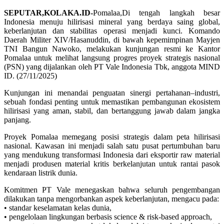
SEPUTAR,KOLAKA.ID-
Pomalaa,Di tengah langkah besar
Indonesia menuju hilirisasi mineral yang berdaya saing global,
keberlanjutan dan stabilitas operasi menjadi kunci. Komando
Daerah Militer XIV/Hasanuddin, di bawah kepemimpinan Mayjen
TNI Bangun Nawoko, melakukan kunjungan resmi ke Kantor
Pomalaa untuk melihat langsung progres proyek strategis nasional
(PSN) yang dijalankan oleh PT Vale Indonesia Tbk, anggota MIND
ID. (27/11/2025)
Kunjungan ini menandai penguatan sinergi pertahanan–industri,
sebuah fondasi penting untuk memastikan pembangunan ekosistem
hilirisasi yang aman, stabil, dan bertanggung jawab dalam jangka
panjang.
Proyek Pomalaa memegang posisi strategis dalam peta hilirisasi
nasional. Kawasan ini menjadi salah satu pusat pertumbuhan baru
yang mendukung transformasi Indonesia dari eksportir raw material
menjadi produsen material kritis berkelanjutan untuk rantai pasok
kendaraan listrik dunia.
Komitmen PT Vale menegaskan bahwa seluruh pengembangan
dilakukan tanpa mengorbankan aspek keberlanjutan, mengacu pada:
• standar keselamatan kelas dunia,
• pengelolaan lingkungan berbasis science & risk-based approach,