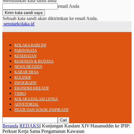
Memulihkan kata sandi anda
email Anda
Sebuah kata sandi akan dikirimkan ke email Anda.
seputarkolaka.id
KOLAKA HARI INI
PARIWISATA
KESEHATAN
KESENIAN & BUDAYA
NEWS NETIZEN
KABAR DESA
KULINER
INFOGRAFIS
EKONOMI KREATIF
VIDEO
KOLAKA DALAM LENSA
ADVETORIAL
FIGUR DAN SOSOK INSPIRATIF
Beranda
REDAKSI
Kunjungan Kasdam XIV/Hasanuddin ke IPIP:
Perkuat Kerja Sama Pengamanan Kawasan