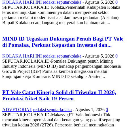
KOLAKA HARI INI
redaksi seputarkolaka
-
Agustus 5, 2026
0
SEPUTAR,KOLAKA.ID-Kolaka,Pemerintah Kabupaten Kolaka
terus menunjukkan komitmennya dalam memperkuat sektor
pertanian melalui modernisasi alat dan mesin pertanian (Alsintan).
Bupati Kolaka secara langsung menyerahkan bantuan satu...
MIND ID Tegaskan Dukungan Penuh Bagi PT Vale
di Pomalaa, Perkuat Kepastian Investasi dan...
KOLAKA HARI INI
redaksi seputarkolaka
-
Agustus 5, 2026
0
SEPUTAR,KOLAKA.ID-Pomalaa,Dukungan penuh Mining
Industry Indonesia (MIND ID) terhadap pengembangan Indonesia
Growth Project (IGP) Pomalaa kembali ditegaskan melalui
kunjungan kerja Komisaris MIND ID sekaligus Asisten...
PT Vale Catat Kinerja Solid di Triwulan II 2026,
Produksi Nikel Naik 19 Persen
ADVETORIAL
redaksi seputarkolaka
-
Agustus 1, 2026
0
SEPUTAR,KOLAKA.ID-Makassar,PT Vale Indonesia Tbk
mencatat kinerja operasional dan keuangan yang positif sepanjang
triwulan kedua 2026 (2T26). Perseroan berhasil meningkatkan