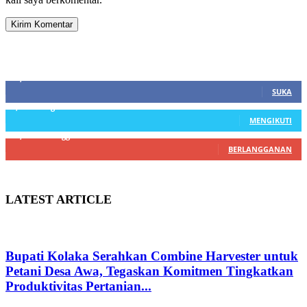
SIDEBAR
21,915
Fans
SUKA
3,912
Pengikut
MENGIKUTI
22,800
Pelanggan
BERLANGGANAN
LATEST ARTICLE
Bupati Kolaka Serahkan Combine Harvester untuk
Petani Desa Awa, Tegaskan Komitmen Tingkatkan
Produktivitas Pertanian...