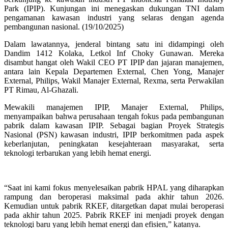
Park (IPIP). Kunjungan ini menegaskan dukungan TNI dalam
pengamanan kawasan industri yang selaras dengan agenda
pembangunan nasional. (19/10/2025)
Dalam lawatannya, jenderal bintang satu ini didampingi oleh
Dandim 1412 Kolaka, Letkol Inf Choky Gunawan. Mereka
disambut hangat oleh Wakil CEO PT IPIP dan jajaran manajemen,
antara lain Kepala Departemen External, Chen Yong, Manajer
External, Philips, Wakil Manajer External, Rexma, serta Perwakilan
PT Rimau, Al-Ghazali.
Mewakili manajemen IPIP, Manajer External, Philips,
menyampaikan bahwa perusahaan tengah fokus pada pembangunan
pabrik dalam kawasan IPIP. Sebagai bagian Proyek Strategis
Nasional (PSN) kawasan industri, IPIP berkomitmen pada aspek
keberlanjutan, peningkatan kesejahteraan masyarakat, serta
teknologi terbarukan yang lebih hemat energi.
“Saat ini kami fokus menyelesaikan pabrik HPAL yang diharapkan
rampung dan beroperasi maksimal pada akhir tahun 2026.
Kemudian untuk pabrik RKEF, ditargetkan dapat mulai beroperasi
pada akhir tahun 2025. Pabrik RKEF ini menjadi proyek dengan
teknologi baru yang lebih hemat energi dan efisien,” katanya.