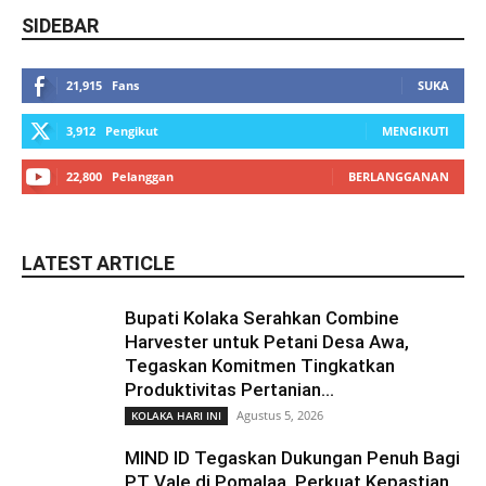
SIDEBAR
21,915
Fans
SUKA
3,912
Pengikut
MENGIKUTI
22,800
Pelanggan
BERLANGGANAN
LATEST ARTICLE
Bupati Kolaka Serahkan Combine
Harvester untuk Petani Desa Awa,
Tegaskan Komitmen Tingkatkan
Produktivitas Pertanian...
Agustus 5, 2026
KOLAKA HARI INI
MIND ID Tegaskan Dukungan Penuh Bagi
PT Vale di Pomalaa, Perkuat Kepastian