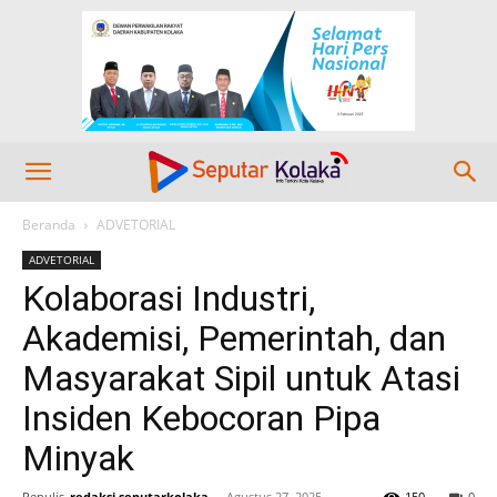
Beranda
ADVETORIAL
ADVETORIAL
Kolaborasi Industri,
Akademisi, Pemerintah, dan
Masyarakat Sipil untuk Atasi
Insiden Kebocoran Pipa
Minyak
Penulis
redaksi seputarkolaka
-
Agustus 27, 2025
150
0