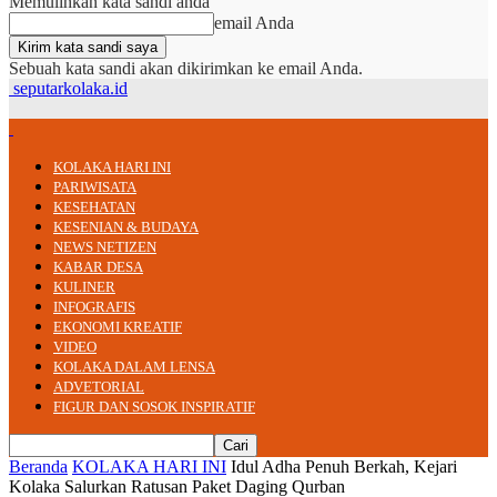
Memulihkan kata sandi anda
email Anda
Sebuah kata sandi akan dikirimkan ke email Anda.
seputarkolaka.id
KOLAKA HARI INI
PARIWISATA
KESEHATAN
KESENIAN & BUDAYA
NEWS NETIZEN
KABAR DESA
KULINER
INFOGRAFIS
EKONOMI KREATIF
VIDEO
KOLAKA DALAM LENSA
ADVETORIAL
FIGUR DAN SOSOK INSPIRATIF
Beranda
KOLAKA HARI INI
Idul Adha Penuh Berkah, Kejari
Kolaka Salurkan Ratusan Paket Daging Qurban