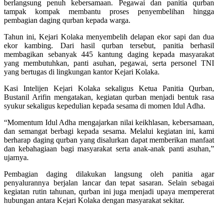
berlangsung penuh kebersamaan. Pegawai dan panitia qurban
tampak kompak membantu proses penyembelihan hingga
pembagian daging qurban kepada warga.
Tahun ini, Kejari Kolaka menyembelih delapan ekor sapi dan dua
ekor kambing. Dari hasil qurban tersebut, panitia berhasil
membagikan sebanyak 445 kantung daging kepada masyarakat
yang membutuhkan, panti asuhan, pegawai, serta personel TNI
yang bertugas di lingkungan kantor Kejari Kolaka.
Kasi Intelijen Kejari Kolaka sekaligus Ketua Panitia Qurban,
Bustanil Arifin mengatakan, kegiatan qurban menjadi bentuk rasa
syukur sekaligus kepedulian kepada sesama di momen Idul Adha.
“Momentum Idul Adha mengajarkan nilai keikhlasan, kebersamaan,
dan semangat berbagi kepada sesama. Melalui kegiatan ini, kami
berharap daging qurban yang disalurkan dapat memberikan manfaat
dan kebahagiaan bagi masyarakat serta anak-anak panti asuhan,”
ujarnya.
Pembagian daging dilakukan langsung oleh panitia agar
penyalurannya berjalan lancar dan tepat sasaran. Selain sebagai
kegiatan rutin tahunan, qurban ini juga menjadi upaya mempererat
hubungan antara Kejari Kolaka dengan masyarakat sekitar.