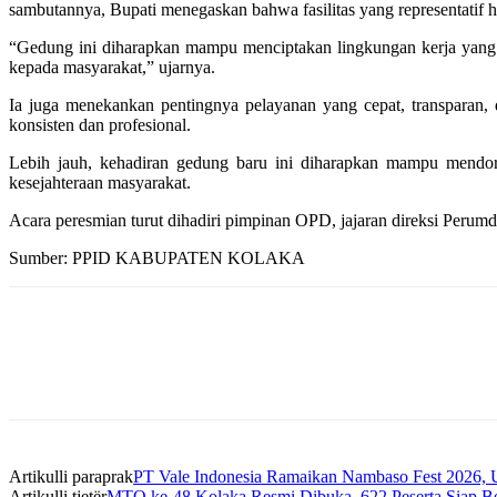
sambutannya, Bupati menegaskan bahwa fasilitas yang representatif ha
“Gedung ini diharapkan mampu menciptakan lingkungan kerja yang 
kepada masyarakat,” ujarnya.
Ia juga menekankan pentingnya pelayanan yang cepat, transparan,
konsisten dan profesional.
Lebih jauh, kehadiran gedung baru ini diharapkan mampu mendor
kesejahteraan masyarakat.
Acara peresmian turut dihadiri pimpinan OPD, jajaran direksi Perumd
Sumber: PPID KABUPATEN KOLAKA
Artikulli paraprak
PT Vale Indonesia Ramaikan Nambaso Fest 2026,
Artikulli tjetër
MTQ ke-48 Kolaka Resmi Dibuka, 622 Peserta Siap B