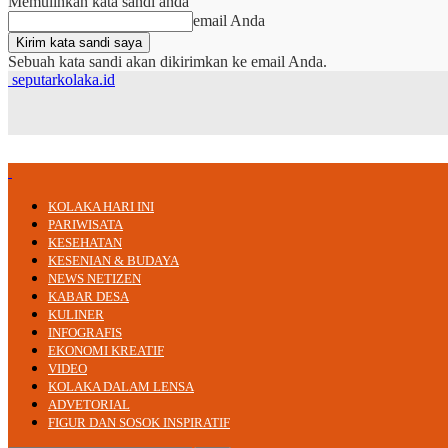
Memulihkan kata sandi anda
email Anda
Sebuah kata sandi akan dikirimkan ke email Anda.
seputarkolaka.id
KOLAKA HARI INI
PARIWISATA
KESEHATAN
KESENIAN & BUDAYA
NEWS NETIZEN
KABAR DESA
KULINER
INFOGRAFIS
EKONOMI KREATIF
VIDEO
KOLAKA DALAM LENSA
ADVETORIAL
FIGUR DAN SOSOK INSPIRATIF