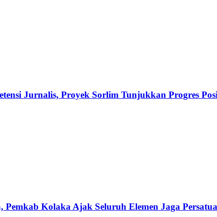
ensi Jurnalis, Proyek Sorlim Tunjukkan Progres Posi
, Pemkab Kolaka Ajak Seluruh Elemen Jaga Persatu