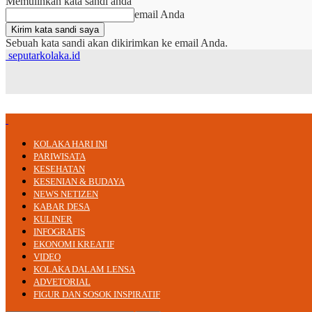
Memulihkan kata sandi anda
email Anda
Sebuah kata sandi akan dikirimkan ke email Anda.
seputarkolaka.id
KOLAKA HARI INI
PARIWISATA
KESEHATAN
KESENIAN & BUDAYA
NEWS NETIZEN
KABAR DESA
KULINER
INFOGRAFIS
EKONOMI KREATIF
VIDEO
KOLAKA DALAM LENSA
ADVETORIAL
FIGUR DAN SOSOK INSPIRATIF