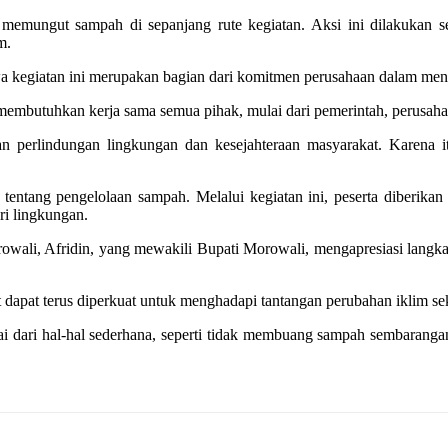
ak memungut sampah di sepanjang rute kegiatan. Aksi ini dilakukan 
m.
 kegiatan ini merupakan bagian dari komitmen perusahaan dalam men
i membutuhkan kerja sama semua pihak, mulai dari pemerintah, perusah
an perlindungan lingkungan dan kesejahteraan masyarakat. Karena 
si tentang pengelolaan sampah. Melalui kegiatan ini, peserta diber
i lingkungan.
rowali, Afridin, yang mewakili Bupati Morowali, mengapresiasi langk
t dapat terus diperkuat untuk menghadapi tantangan perubahan iklim se
 dari hal-hal sederhana, seperti tidak membuang sampah sembaranga