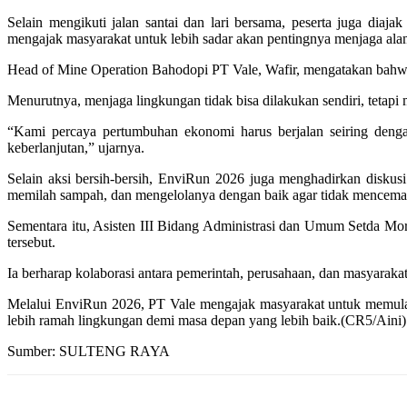
Selain mengikuti jalan santai dan lari bersama, peserta juga diaj
mengajak masyarakat untuk lebih sadar akan pentingnya menjaga ala
Head of Mine Operation Bahodopi PT Vale, Wafir, mengatakan bahwa
Menurutnya, menjaga lingkungan tidak bisa dilakukan sendiri, tetap
“Kami percaya pertumbuhan ekonomi harus berjalan seiring deng
keberlanjutan,” ujarnya.
Selain aksi bersih-bersih, EnviRun 2026 juga menghadirkan disku
memilah sampah, dan mengelolanya dengan baik agar tidak mencemar
Sementara itu, Asisten III Bidang Administrasi dan Umum Setda Mo
tersebut.
Ia berharap kolaborasi antara pemerintah, perusahaan, dan masyaraka
Melalui EnviRun 2026, PT Vale mengajak masyarakat untuk memulai
lebih ramah lingkungan demi masa depan yang lebih baik.(CR5/Aini)
Sumber: SULTENG RAYA