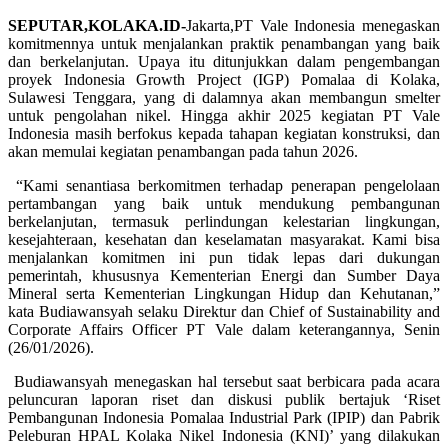
SEPUTAR,KOLAKA.ID-
Jakarta,PT Vale Indonesia menegaskan
komitmennya untuk menjalankan praktik penambangan yang baik
dan berkelanjutan. Upaya itu ditunjukkan dalam pengembangan
proyek Indonesia Growth Project (IGP) Pomalaa di Kolaka,
Sulawesi Tenggara, yang di dalamnya akan membangun smelter
untuk pengolahan nikel. Hingga akhir 2025 kegiatan PT Vale
Indonesia masih berfokus kepada tahapan kegiatan konstruksi, dan
akan memulai kegiatan penambangan pada tahun 2026.
“Kami senantiasa berkomitmen terhadap penerapan pengelolaan
pertambangan yang baik untuk mendukung pembangunan
berkelanjutan, termasuk perlindungan kelestarian lingkungan,
kesejahteraan, kesehatan dan keselamatan masyarakat. Kami bisa
menjalankan komitmen ini pun tidak lepas dari dukungan
pemerintah, khususnya Kementerian Energi dan Sumber Daya
Mineral serta Kementerian Lingkungan Hidup dan Kehutanan,”
kata Budiawansyah selaku Direktur dan Chief of Sustainability and
Corporate Affairs Officer PT Vale dalam keterangannya, Senin
(26/01/2026).
Budiawansyah menegaskan hal tersebut saat berbicara pada acara
peluncuran laporan riset dan diskusi publik bertajuk ‘Riset
Pembangunan Indonesia Pomalaa Industrial Park (IPIP) dan Pabrik
Peleburan HPAL Kolaka Nikel Indonesia (KNI)’ yang dilakukan