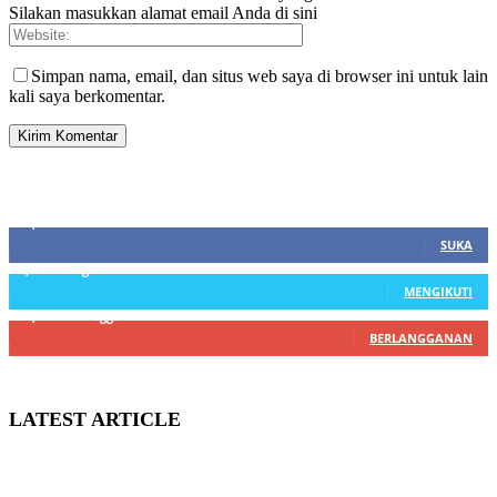
Silakan masukkan alamat email Anda di sini
Simpan nama, email, dan situs web saya di browser ini untuk lain
kali saya berkomentar.
SIDEBAR
21,915
Fans
SUKA
3,912
Pengikut
MENGIKUTI
22,800
Pelanggan
BERLANGGANAN
LATEST ARTICLE