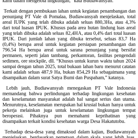
kami dalam mengelola lingkungan,” kata Budiawansyah.
Terkait dengan pembukaan lahan untuk kegiatan penambangan dan
penunjang PT Vale di Pomalaa, Budiawansyah menjelaskan, total
areal IUPK yang telah dibuka adalah seluas 880,3Ha, atau 4,3%
dari total luasan IPUK. Khusus pada area hutan lindung luas areal
yang telah dibuka adalah seluas 82,4HA, atau 0,4% dari total luasan
IPUK. Dari jumlah lahan yang dibuka tersebut, seluas 83,7 Ha
(0,4%) berupa areal untuk kegiatan persiapan penambangan dan
796.54 Ha berupa areal untuk sarana penunjang yang bersifat
permanen, seperti jalan tambang, perkantoran, fasilitas pengendali
sedimen, ore stockpile, dll. “Khusus untuk kurun waktu tahun 2024
sampai dengan tahun 2025, total bukaan lahan baru menurut catatan
kami adalah seluas 487,9 Ha, bukan 854,29 Ha sebagaimana yang
disampaikan dalam surat Satya Bumi dan Puspaham,” katanya.
Lebih jauh, Budiawansyah menegaskan PT Vale Indonesia
memandang bahwa perlindungan terhadap lingkungan kesehatan
dan keselamatan masyarakat adalah hal sangat serius dan utama.
Menurutnya, keselamatan merupakan hal krusial bukan hanya untuk
pekerja melainkan juga untuk keselamatan lingkungan tempat
beroperasi. Pihaknya pun memahami keprihatinan yang
disampaikan terkait kondisi kesehatan warga Desa Hakatutobu.
Terhadap desa-desa yang dimaksud dalam kajian, Budiawansyah
menjelaskan, berdasarkan pemetaan dalam skala yang lebih luas,