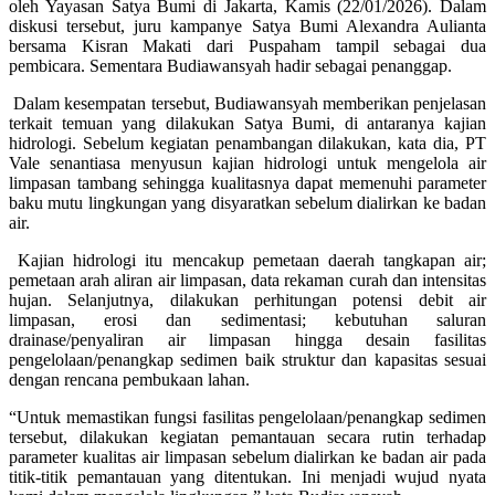
oleh Yayasan Satya Bumi di Jakarta, Kamis (22/01/2026). Dalam
diskusi tersebut, juru kampanye Satya Bumi Alexandra Aulianta
bersama Kisran Makati dari Puspaham tampil sebagai dua
pembicara. Sementara Budiawansyah hadir sebagai penanggap.
Dalam kesempatan tersebut, Budiawansyah memberikan penjelasan
terkait temuan yang dilakukan Satya Bumi, di antaranya kajian
hidrologi. Sebelum kegiatan penambangan dilakukan, kata dia, PT
Vale senantiasa menyusun kajian hidrologi untuk mengelola air
limpasan tambang sehingga kualitasnya dapat memenuhi parameter
baku mutu lingkungan yang disyaratkan sebelum dialirkan ke badan
air.
Kajian hidrologi itu mencakup pemetaan daerah tangkapan air;
pemetaan arah aliran air limpasan, data rekaman curah dan intensitas
hujan. Selanjutnya, dilakukan perhitungan potensi debit air
limpasan, erosi dan sedimentasi; kebutuhan saluran
drainase/penyaliran air limpasan hingga desain fasilitas
pengelolaan/penangkap sedimen baik struktur dan kapasitas sesuai
dengan rencana pembukaan lahan.
“Untuk memastikan fungsi fasilitas pengelolaan/penangkap sedimen
tersebut, dilakukan kegiatan pemantauan secara rutin terhadap
parameter kualitas air limpasan sebelum dialirkan ke badan air pada
titik-titik pemantauan yang ditentukan. Ini menjadi wujud nyata