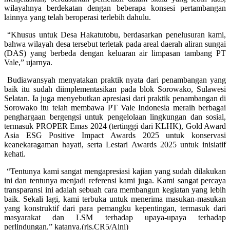
wilayahnya berdekatan dengan beberapa konsesi pertambangan
lainnya yang telah beroperasi terlebih dahulu.
“Khusus untuk Desa Hakatutobu, berdasarkan penelusuran kami,
bahwa wilayah desa tersebut terletak pada areal daerah aliran sungai
(DAS) yang berbeda dengan keluaran air limpasan tambang PT
Vale,” ujarnya.
Budiawansyah menyatakan praktik nyata dari penambangan yang
baik itu sudah diimplementasikan pada blok Sorowako, Sulawesi
Selatan. Ia juga menyebutkan apresiasi dari praktik penambangan di
Sorowako itu telah membawa PT Vale Indonesia meraih berbagai
penghargaan bergengsi untuk pengelolaan lingkungan dan sosial,
termasuk PROPER Emas 2024 (tertinggi dari KLHK), Gold Award
Asia ESG Positive Impact Awards 2025 untuk konservasi
keanekaragaman hayati, serta Lestari Awards 2025 untuk inisiatif
kehati.
“Tentunya kami sangat mengapresiasi kajian yang sudah dilakukan
ini dan tentunya menjadi referensi kami juga. Kami sangat percaya
transparansi ini adalah sebuah cara membangun kegiatan yang lebih
baik. Sekali lagi, kami terbuka untuk menerima masukan-masukan
yang konstruktif dari para pemangku kepentingan, termasuk dari
masyarakat dan LSM terhadap upaya-upaya terhadap
perlindungan,” katanya.(rls.CR5/Aini)