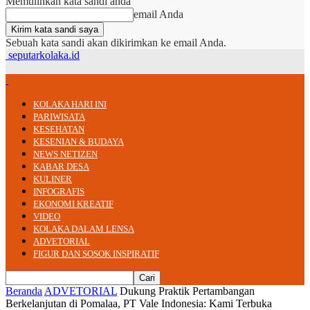
Memulihkan kata sandi anda
email Anda
Sebuah kata sandi akan dikirimkan ke email Anda.
seputarkolaka.id
KOLAKA HARI INI
PARIWISATA
KESEHATAN
KESENIAN & BUDAYA
NEWS NETIZEN
KABAR DESA
KULINER
INFOGRAFIS
EKONOMI KREATIF
VIDEO
KOLAKA DALAM LENSA
ADVETORIAL
FIGUR DAN SOSOK INSPIRATIF
Beranda
ADVETORIAL
Dukung Praktik Pertambangan
Berkelanjutan di Pomalaa, PT Vale Indonesia: Kami Terbuka