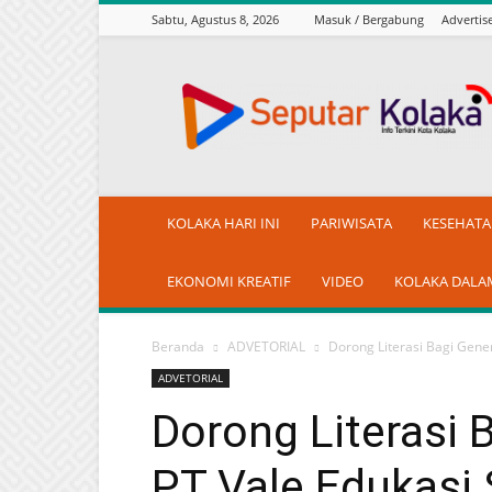
Sabtu, Agustus 8, 2026
Masuk / Bergabung
Adverti
seputarkolaka.id
KOLAKA HARI INI
PARIWISATA
KESEHAT
EKONOMI KREATIF
VIDEO
KOLAKA DALA
Beranda
ADVETORIAL
Dorong Literasi Bagi Gener
ADVETORIAL
Dorong Literasi 
PT Vale Edukasi 