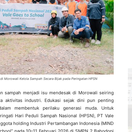
a di Morowali Kelola Sampah Secara Bijak pada Peringatan HPSN
an sampah menjadi isu mendesak di Morowali seiring
ktivitas industri. Edukasi sejak dini pun penting
dalam membentuk perilaku generasi muda. Untuk
ingati Hari Peduli Sampah Nasional (HPSN), PT Vale
nggota holding Industri Pertambangan Indonesia (MIND
chool” pada 10–11 Februari 2026 di SMPN 2 Bahodopi