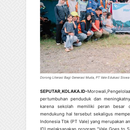
Dorong Literasi Bagi Generasi Muda, PT Vale Edukasi Sisw
SEPUTAR,KOLAKA.ID-
Morowali,Pengelola
pertumbuhan penduduk dan meningkatnya a
karena sekolah memiliki peran besar 
mendukung hal tersebut sekaligus memper
Indonesia Tbk (PT Vale) yang merupakan a
ID) melaksanakan program “Vale Goes to S