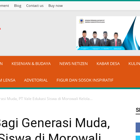
sement
Blog
Contact us
Buy now
AN
KESENIAN & BUDAYA
NEWS NETIZEN
KABAR DESA
KULI
M LENSA
ADVETORIAL
FIGUR DAN SOSOK INSPIRATIF
asi Muda, PT Vale Edukasi Siswa di Morowali Kelola...
S
Bagi Generasi Muda,
Siswa di Morowali