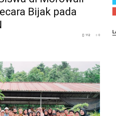
ecara Bijak pada
N
L
112
0