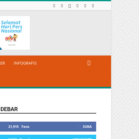
NER
INFOGRAFIS
IDEBAR
21,915
Fans
SUKA