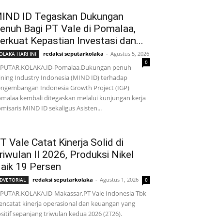
IND ID Tegaskan Dukungan
enuh Bagi PT Vale di Pomalaa,
erkuat Kepastian Investasi dan...
redaksi seputarkolaka
-
Agustus 5, 2026
OLAKA HARI INI
0
EPUTAR,KOLAKA.ID-Pomalaa,Dukungan penuh
ning Industry Indonesia (MIND ID) terhadap
ngembangan Indonesia Growth Project (IGP)
malaa kembali ditegaskan melalui kunjungan kerja
misaris MIND ID sekaligus Asisten...
T Vale Catat Kinerja Solid di
riwulan II 2026, Produksi Nikel
aik 19 Persen
redaksi seputarkolaka
-
Agustus 1, 2026
DVETORIAL
0
PUTAR,KOLAKA.ID-Makassar,PT Vale Indonesia Tbk
ncatat kinerja operasional dan keuangan yang
sitif sepanjang triwulan kedua 2026 (2T26).