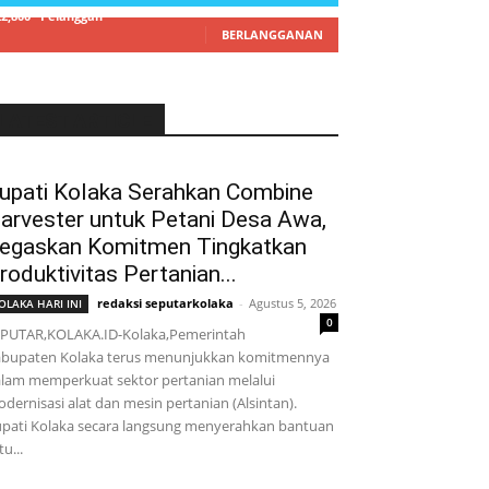
22,800
Pelanggan
BERLANGGANAN
LATEST ARTICLE
upati Kolaka Serahkan Combine
arvester untuk Petani Desa Awa,
egaskan Komitmen Tingkatkan
roduktivitas Pertanian...
redaksi seputarkolaka
-
Agustus 5, 2026
OLAKA HARI INI
0
PUTAR,KOLAKA.ID-Kolaka,Pemerintah
bupaten Kolaka terus menunjukkan komitmennya
lam memperkuat sektor pertanian melalui
dernisasi alat dan mesin pertanian (Alsintan).
pati Kolaka secara langsung menyerahkan bantuan
tu...