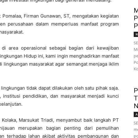
M
t Pomalaa,
Firman Gunawan, ST
, mengatakan kegiatan
P
men perusahaan dalam memperluas manfaat program
P
masyarakat.
K
S
 di area operasional sebagai bagian dari kewajiban
Mi
gkungan Hidup ini, kami ingin menghadirkan manfaat
pe
Po
di lingkungan masyarakat agar semangat menjaga iklim
Ko
ingkungan tidak dapat dilakukan oleh satu pihak saja.
P
, institusi pendidikan, dan masyarakat menjadi kunci
T
elanjutan.
N
A
 Kolaka,
Marsukat Triadi
, menyambut baik langkah PT
SE
hijauan merupakan bagian penting dari pemulihan
me
an terhadap lahan akibat aktivitas pembangunan dan
po