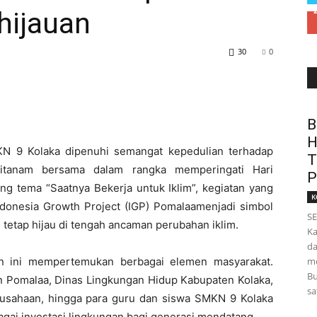
hijauan
30
0
B
H
N 9 Kolaka
dipenuhi semangat kepedulian terhadap
T
 ditanam bersama dalam rangka memperingati
Hari
P
ung tema
“Saatnya Bekerja untuk Iklim”
, kegiatan yang
K
ndonesia Growth Project (IGP) Pomalaa
menjadi simbol
SE
 tetap hijau di tengah ancaman perubahan iklim.
Ka
da
an ini mempertemukan berbagai elemen masyarakat.
mo
Bu
 Pomalaa, Dinas Lingkungan Hidup Kabupaten Kolaka,
sa
rusahaan, hingga para guru dan siswa SMKN 9 Kolaka
i investasi lingkungan bagi generasi mendatang.