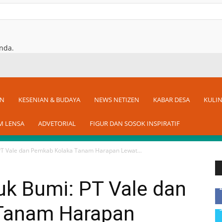
nda.
AN
KESENIAN & BUDAYA
NEWS NETIZEN
KABAR DESA
KULI
M LENSA
ADVETORIAL
FIGUR DAN SOSOK INSPIRATIF
PT Vale dan Pemkab Kolaka Tanam Harapan Lewat...
uk Bumi: PT Vale dan
Tanam Harapan