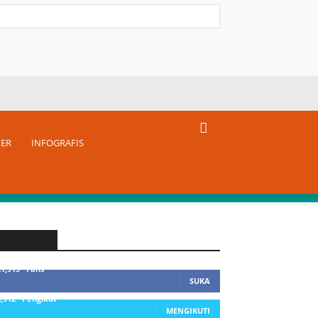
NER
INFOGRAFIS
SIDEBAR
21,915
Fans
SUKA
3,912
Pengikut
MENGIKUTI