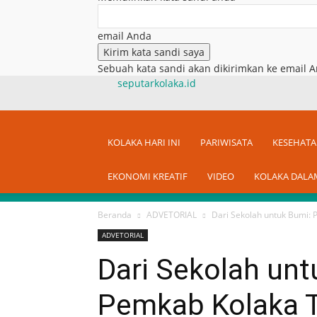
email Anda
Sebuah kata sandi akan dikirimkan ke email A
seputarkolaka.id
KOLAKA HARI INI
PARIWISATA
KESEHAT
EKONOMI KREATIF
VIDEO
KOLAKA DALA
Beranda
ADVETORIAL
Dari Sekolah untuk Bumi: 
ADVETORIAL
Dari Sekolah unt
Pemkab Kolaka 