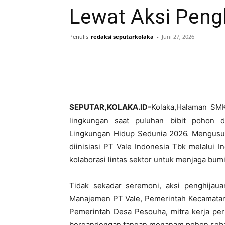
Lewat Aksi Peng
Penulis
redaksi seputarkolaka
-
Juni 27, 2026
SEPUTAR,KOLAKA.ID-
Kolaka,Halaman
SMK
lingkungan saat puluhan bibit pohon
Lingkungan Hidup Sedunia 2026
. Mengus
diinisiasi
PT Vale Indonesia Tbk
melalui
I
kolaborasi lintas sektor untuk menjaga bumi
Tidak sekadar seremoni, aksi penghijau
Manajemen PT Vale, Pemerintah Kecamatan
Pemerintah Desa Pesouha, mitra kerja pe
bergandengan tangan menanam pohon sebaga