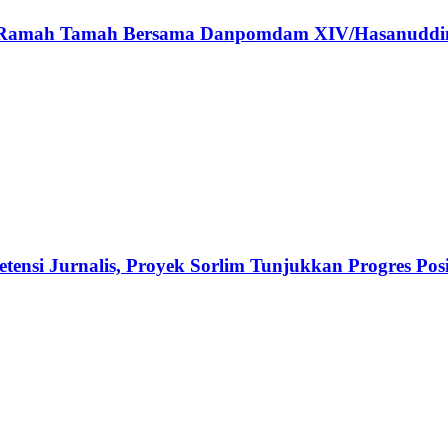
ar Ramah Tamah Bersama Danpomdam XIV/Hasanuddi
ensi Jurnalis, Proyek Sorlim Tunjukkan Progres Posi