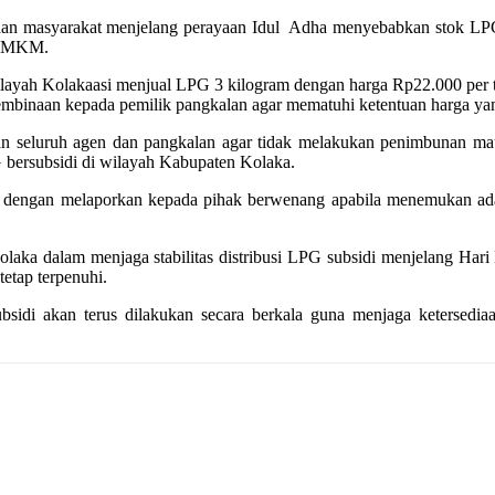
aan masyarakat menjelang perayaan Idul
Adha menyebabkan stok LPG s
u UMKM.
ilayah Kolakaasi menjual LPG 3 kilogram dengan harga Rp22.000 per t
pembinaan kepada pemilik pangkalan agar mematuhi ketentuan harga ya
n seluruh agen dan pangkalan agar tidak melakukan penimbunan maupun
 bersubsidi di wilayah Kabupaten Kolaka.
tif dengan melaporkan kepada pihak berwenang apabila menemukan a
laka dalam menjaga stabilitas distribusi LPG subsidi menjelang Har
etap terpenuhi.
sidi akan terus dilakukan secara berkala guna menjaga ketersedia