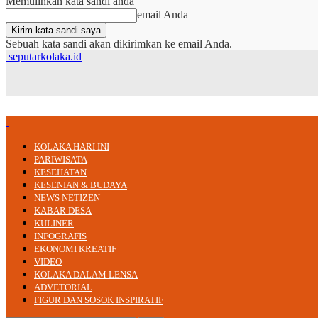
Memulihkan kata sandi anda
email Anda
Sebuah kata sandi akan dikirimkan ke email Anda.
seputarkolaka.id
KOLAKA HARI INI
PARIWISATA
KESEHATAN
KESENIAN & BUDAYA
NEWS NETIZEN
KABAR DESA
KULINER
INFOGRAFIS
EKONOMI KREATIF
VIDEO
KOLAKA DALAM LENSA
ADVETORIAL
FIGUR DAN SOSOK INSPIRATIF