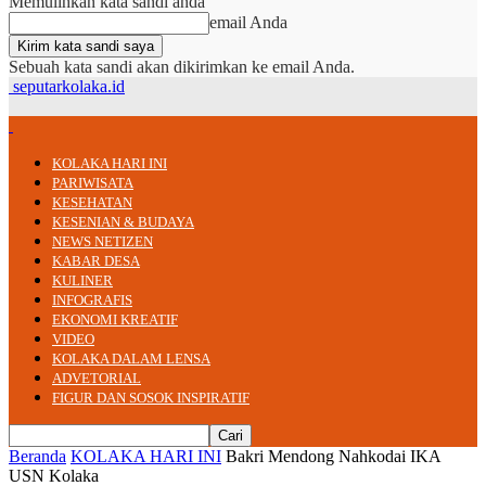
Memulihkan kata sandi anda
email Anda
Sebuah kata sandi akan dikirimkan ke email Anda.
seputarkolaka.id
KOLAKA HARI INI
PARIWISATA
KESEHATAN
KESENIAN & BUDAYA
NEWS NETIZEN
KABAR DESA
KULINER
INFOGRAFIS
EKONOMI KREATIF
VIDEO
KOLAKA DALAM LENSA
ADVETORIAL
FIGUR DAN SOSOK INSPIRATIF
Beranda
KOLAKA HARI INI
Bakri Mendong Nahkodai IKA
USN Kolaka