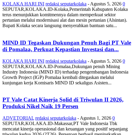
KOLAKA HARI INI
redaksi seputarkolaka
-
Agustus 5, 2026
0
SEPUTAR,KOLAKA.ID-Kolaka,Pemerintah Kabupaten Kolaka
terus menunjukkan komitmennya dalam memperkuat sektor
pertanian melalui modernisasi alat dan mesin pertanian (Alsintan).
Bupati Kolaka secara langsung menyerahkan bantuan satu...
MIND ID Tegaskan Dukungan Penuh Bagi PT Vale
di Pomalaa, Perkuat Kepastian Investasi dan...
KOLAKA HARI INI
redaksi seputarkolaka
-
Agustus 5, 2026
0
SEPUTAR,KOLAKA.ID-Pomalaa,Dukungan penuh Mining
Industry Indonesia (MIND ID) terhadap pengembangan Indonesia
Growth Project (IGP) Pomalaa kembali ditegaskan melalui
kunjungan kerja Komisaris MIND ID sekaligus Asisten...
PT Vale Catat Kinerja Solid di Triwulan II 2026,
Produksi Nikel Naik 19 Persen
ADVETORIAL
redaksi seputarkolaka
-
Agustus 1, 2026
0
SEPUTAR,KOLAKA.ID-Makassar,PT Vale Indonesia Tbk
mencatat kinerja operasional dan keuangan yang positif sepanjang
triwulan kedua 2026 (2T26). Perseroan berhasil meningkatkan