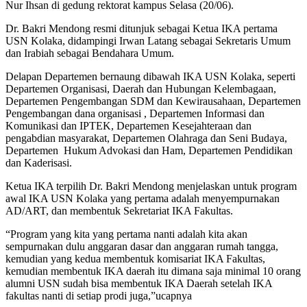
Nur Ihsan di gedung rektorat kampus Selasa (20/06).
Dr. Bakri Mendong resmi ditunjuk sebagai Ketua IKA pertama
USN Kolaka, didampingi Irwan Latang sebagai Sekretaris Umum
dan Irabiah sebagai Bendahara Umum.
Delapan Departemen bernaung dibawah IKA USN Kolaka, seperti
Departemen Organisasi, Daerah dan Hubungan Kelembagaan,
Departemen Pengembangan SDM dan Kewirausahaan, Departemen
Pengembangan dana organisasi , Departemen Informasi dan
Komunikasi dan IPTEK, Departemen Kesejahteraan dan
pengabdian masyarakat, Departemen Olahraga dan Seni Budaya,
Departemen Hukum Advokasi dan Ham, Departemen Pendidikan
dan Kaderisasi.
Ketua IKA terpilih Dr. Bakri Mendong menjelaskan untuk program
awal IKA USN Kolaka yang pertama adalah menyempurnakan
AD/ART, dan membentuk Sekretariat IKA Fakultas.
“Program yang kita yang pertama nanti adalah kita akan
sempurnakan dulu anggaran dasar dan anggaran rumah tangga,
kemudian yang kedua membentuk komisariat IKA Fakultas,
kemudian membentuk IKA daerah itu dimana saja minimal 10 orang
alumni USN sudah bisa membentuk IKA Daerah setelah IKA
fakultas nanti di setiap prodi juga,”ucapnya