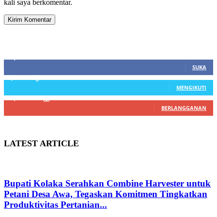
kali saya berkomentar.
SIDEBAR
21,915
Fans
SUKA
3,912
Pengikut
MENGIKUTI
22,800
Pelanggan
BERLANGGANAN
LATEST ARTICLE
Bupati Kolaka Serahkan Combine Harvester untuk
Petani Desa Awa, Tegaskan Komitmen Tingkatkan
Produktivitas Pertanian...